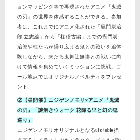
ョンマッピング等で再現されたアニメ『鬼滅
の刃』の世界を体感することができる。参加
者は、これまでにアニメ化された「竈門炭治
郎 立志編」から「柱稽古編」までの竈門炭
治郎や柱たちが繰り広げる鬼との戦いを追体
験しながら、来たる鬼舞辻󠄀無惨との戦いに向
けて情報を集めていくミッションに挑戦。ゴ
ール地点ではオリジナルノベルティをプレゼ
ント。
②【昼開催】ニジゲンノモリ×アニメ『鬼滅
の刃』「謎解きウォーク 花降る里と幻の鬼
巡り」
ニジゲンノモリオリジナルとなるufotable描