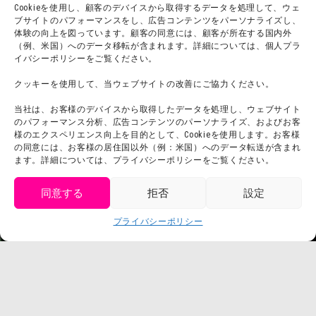
Cookieを使用し、顧客のデバイスから取得するデータを処理して、ウェ
ブサイトのパフォーマンスをし、広告コンテンツをパーソナライズし、
体験の向上を図っています。顧客の同意には、顧客が所在する国内外
（例、米国）へのデータ移転が含まれます。詳細については、個人プラ
団体利用について
メディア掲載実績
イバシーポリシーをご覧ください。
チームビルディング計画
SNS
クッキーを使用して、当ウェブサイトの改善にご協力ください。
よくある質問・
法令に基づく表記
当社は、お客様のデバイスから取得したデータを処理し、ウェブサイト
お問い合わせ
会社概要
のパフォーマンス分析、広告コンテンツのパーソナライズ、およびお客
利用規約
様のエクスペリエンス向上を目的として、Cookieを使用します。お客様
スタッフ募集
の同意には、お客様の居住国以外（例：米国）へのデータ転送が含まれ
プライバシーポリシー
ます。詳細については、プライバシーポリシーをご覧ください。
プレスリリース
同意する
拒否
設定
get tickets
プライバシーポリシー
Language
チケット購入