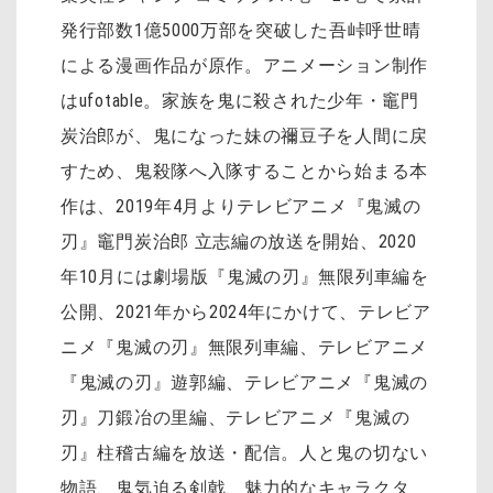
発行部数1億5000万部を突破した吾峠呼世晴
による漫画作品が原作。アニメーション制作
はufotable。家族を鬼に殺された少年・竈門
炭治郎が、鬼になった妹の禰󠄀豆子を人間に戻
すため、鬼殺隊へ入隊することから始まる本
作は、2019年4月よりテレビアニメ『鬼滅の
刃』竈門炭治郎 立志編の放送を開始、2020
年10月には劇場版『鬼滅の刃』無限列車編を
公開、2021年から2024年にかけて、テレビア
ニメ『鬼滅の刃』無限列車編、テレビアニメ
『鬼滅の刃』遊郭編、テレビアニメ『鬼滅の
刃』刀鍛冶の里編、テレビアニメ『鬼滅の
刃』柱稽古編を放送・配信。人と鬼の切ない
物語、鬼気迫る剣戟、魅力的なキャラクタ