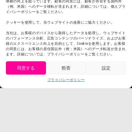
体験の向上を図っています。顧客の同意には、顧客が所在する国内外
（例、米国）へのデータ移転が含まれます。詳細については、個人プラ
団体利用について
メディア掲載実績
イバシーポリシーをご覧ください。
チームビルディング計画
SNS
クッキーを使用して、当ウェブサイトの改善にご協力ください。
よくある質問・
法令に基づく表記
当社は、お客様のデバイスから取得したデータを処理し、ウェブサイト
お問い合わせ
会社概要
のパフォーマンス分析、広告コンテンツのパーソナライズ、およびお客
利用規約
様のエクスペリエンス向上を目的として、Cookieを使用します。お客様
スタッフ募集
の同意には、お客様の居住国以外（例：米国）へのデータ転送が含まれ
プライバシーポリシー
ます。詳細については、プライバシーポリシーをご覧ください。
プレスリリース
同意する
拒否
設定
get tickets
プライバシーポリシー
Language
チケット購入