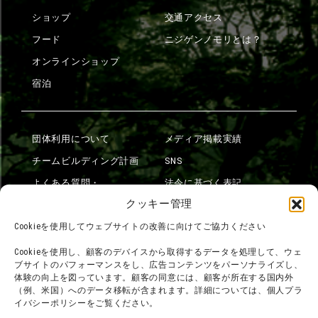
ショップ
交通アクセス
フード
ニジゲンノモリとは？
オンラインショップ
宿泊
団体利用について
メディア掲載実績
チームビルディング計画
SNS
よくある質問・
法令に基づく表記
お問い合わせ
クッキー管理
会社概要
利用規約
Cookieを使用してウェブサイトの改善に向けてご協力ください
スタッフ募集
プライバシーポリシー
Cookieを使用し、顧客のデバイスから取得するデータを処理して、ウェ
ブサイトのパフォーマンスをし、広告コンテンツをパーソナライズし、
プレスリリース
体験の向上を図っています。顧客の同意には、顧客が所在する国内外
（例、米国）へのデータ移転が含まれます。詳細については、個人プラ
イバシーポリシーをご覧ください。