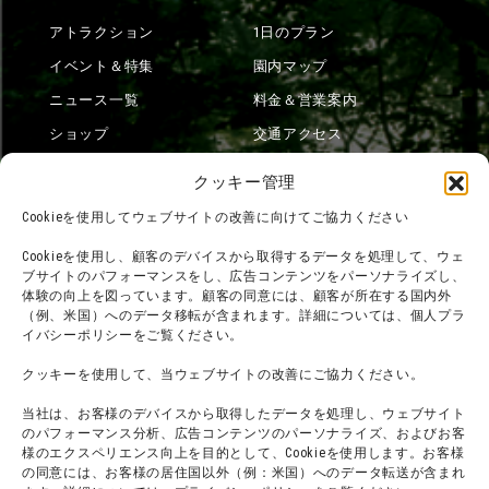
アトラクション
1日のプラン
イベント＆特集
園内マップ
ニュース一覧
料金＆営業案内
ショップ
交通アクセス
フード
ニジゲンノモリとは？
クッキー管理
オンラインショップ
Cookieを使用してウェブサイトの改善に向けてご協力ください
宿泊
Cookieを使用し、顧客のデバイスから取得するデータを処理して、ウェ
ブサイトのパフォーマンスをし、広告コンテンツをパーソナライズし、
体験の向上を図っています。顧客の同意には、顧客が所在する国内外
（例、米国）へのデータ移転が含まれます。詳細については、個人プラ
団体利用について
メディア掲載実績
イバシーポリシーをご覧ください。
チームビルディング計画
SNS
クッキーを使用して、当ウェブサイトの改善にご協力ください。
よくある質問・
法令に基づく表記
当社は、お客様のデバイスから取得したデータを処理し、ウェブサイト
お問い合わせ
会社概要
のパフォーマンス分析、広告コンテンツのパーソナライズ、およびお客
利用規約
様のエクスペリエンス向上を目的として、Cookieを使用します。お客様
スタッフ募集
の同意には、お客様の居住国以外（例：米国）へのデータ転送が含まれ
プライバシーポリシー