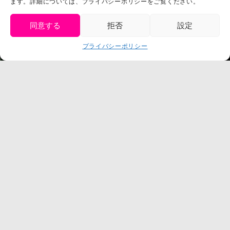
ます。詳細については、プライバシーポリシーをご覧ください。
プレスリリース
同意する
拒否
設定
get tickets
プライバシーポリシー
Language
チケット購入
©臼井儀人／双葉社・シンエイ・テレビ朝日・ADK
©臼井儀人／双葉社・シンエイ・テレビ朝日・ADK 1993-2026
©岸本斉史 スコット／集英社・テレビ東京・ぴえろ
TM & © TOHO
© ARMOR PROJECT/BIRD STUDIO/SQUARE ENIX