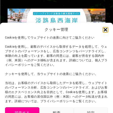
クッキー管理
Cookieを使用してウェブサイトの改善に向けてご協力ください
Cookieを使用し、顧客のデバイスから取得するデータを処理して、ウェ
ブサイトのパフォーマンスをし、広告コンテンツをパーソナライズし、
体験の向上を図っています。顧客の同意には、顧客が所在する国内外
（例、米国）へのデータ移転が含まれます。詳細については、個人プラ
イバシーポリシーをご覧ください。
クッキーを使用して、当ウェブサイトの改善にご協力ください。
©臼井儀人／双葉社・シンエイ・テレビ朝日・ADK
当社は、お客様のデバイスから取得したデータを処理し、ウェブサイト
©臼井儀人／双葉社・シンエイ・テレビ朝日・ADK 1993-2026
のパフォーマンス分析、広告コンテンツのパーソナライズ、およびお客
©岸本斉史 スコット／集英社・テレビ東京・ぴえろ
様のエクスペリエンス向上を目的として、Cookieを使用します。お客様
TM & © TOHO
の同意には、お客様の居住国以外（例：米国）へのデータ転送が含まれ
© ARMOR PROJECT/BIRD STUDIO/SQUARE ENIX
©諫山創・講談社／「進撃の巨人」The Final Season製作委員会
ます。詳細については、プライバシーポリシーをご覧ください。
©2026 Nijigennomori Inc. All Rights Reserved.
同意する
拒否
設定