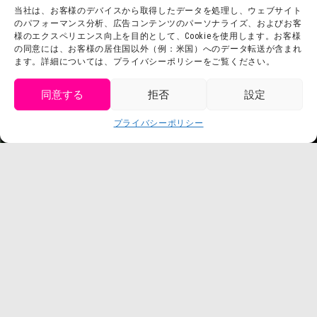
当社は、お客様のデバイスから取得したデータを処理し、ウェブサイト
お問い合わせ
会社概要
のパフォーマンス分析、広告コンテンツのパーソナライズ、およびお客
利用規約
様のエクスペリエンス向上を目的として、Cookieを使用します。お客様
スタッフ募集
の同意には、お客様の居住国以外（例：米国）へのデータ転送が含まれ
プライバシーポリシー
ます。詳細については、プライバシーポリシーをご覧ください。
プレスリリース
同意する
拒否
設定
get tickets
プライバシーポリシー
Language
チケット購入