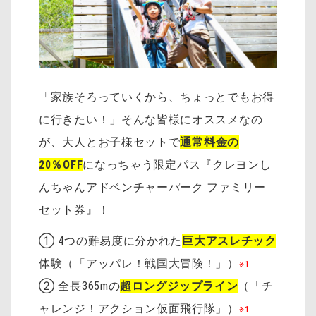
「家族そろっていくから、ちょっとでもお得
に行きたい！」そんな皆様にオススメなの
が、大人とお子様セットで
通常料金の
20％OFF
になっちゃう限定パス『クレヨンし
んちゃんアドベンチャーパーク ファミリー
セット券』！
① 4つの難易度に分かれた
巨大アスレチック
体験（「アッパレ！戦国大冒険！」）
※1
② 全長365mの
超ロングジップライン
（「チ
ャレンジ！アクション仮面飛行隊」）
※1