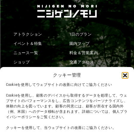
アトラクション
1日のプラン
イベント＆特集
園内マップ
ニュース一覧
料金＆営業案内
ショップ
交通アクセス
フード
ニジゲンノモリとは？
クッキー管理
オンラインショップ
Cookieを使用してウェブサイトの改善に向けてご協力ください
宿泊
Cookieを使用し、顧客のデバイスから取得するデータを処理して、ウェ
ブサイトのパフォーマンスをし、広告コンテンツをパーソナライズし、
体験の向上を図っています。顧客の同意には、顧客が所在する国内外
（例、米国）へのデータ移転が含まれます。詳細については、個人プラ
団体利用について
メディア掲載実績
イバシーポリシーをご覧ください。
チームビルディング計画
SNS
クッキーを使用して、当ウェブサイトの改善にご協力ください。
よくある質問・
法令に基づく表記