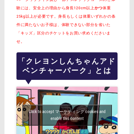
験には、安全上の理由から身長120cm以上
かつ
体重
25kg以上が必要です。身長もしくは体重いずれかの条
件に満たないお子様は、体験できない部分を省いた
「キッズ」区分のチケットをお買い求めくださいま
せ。
「クレヨンしんちゃんアド
ベンチャーパーク」とは
Click to accept マーケティング cookies and
enable this content