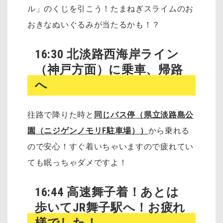
ル」のくじを引こう！たまねぎスライムのお
おきなぬいぐるみが当たるかも！？
16:30 北淡路西海岸ライン
（神戸方面）に乗車、帰路
へ
往路で降りた時と
同じバス停（県立淡路島公
園（ニジゲンノモリF駐車場））
から乗れる
ので安心！すぐ着いちゃいますので疲れてい
ても眠っちゃダメですよ！
16:44 高速舞子着！あとは
歩いてJR舞子駅へ！お疲れ
様でした！