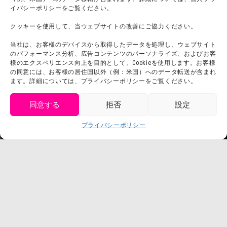
団体利用について
メディア掲載実績
イバシーポリシーをご覧ください。
チームビルディング計画
SNS
クッキーを使用して、当ウェブサイトの改善にご協力ください。
よくある質問・
法令に基づく表記
当社は、お客様のデバイスから取得したデータを処理し、ウェブサイト
お問い合わせ
会社概要
のパフォーマンス分析、広告コンテンツのパーソナライズ、およびお客
利用規約
様のエクスペリエンス向上を目的として、Cookieを使用します。お客様
スタッフ募集
の同意には、お客様の居住国以外（例：米国）へのデータ転送が含まれ
プライバシーポリシー
ます。詳細については、プライバシーポリシーをご覧ください。
プレスリリース
同意する
拒否
設定
get tickets
プライバシーポリシー
Language
チケット購入