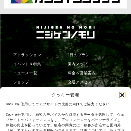
アトラクション
1日のプラン
イベント＆特集
園内マップ
ニュース一覧
料金＆営業案内
ショップ
交通アクセス
フード
ニジゲンノモリとは？
クッキー管理
オンラインショップ
Cookieを使用してウェブサイトの改善に向けてご協力ください
宿泊
Cookieを使用し、顧客のデバイスから取得するデータを処理して、ウェ
ブサイトのパフォーマンスをし、広告コンテンツをパーソナライズし、
体験の向上を図っています。顧客の同意には、顧客が所在する国内外
（例、米国）へのデータ移転が含まれます。詳細については、個人プラ