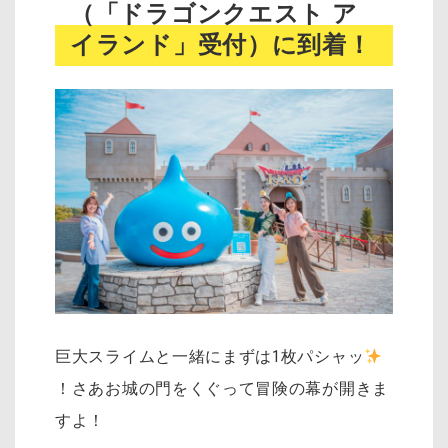
（「ドラゴンクエスト ア
イランド」受付）に到着！
巨大スライムと一緒にまずは1枚パシャッ
！さあお城の門をくぐって冒険の幕が開きま
すよ！