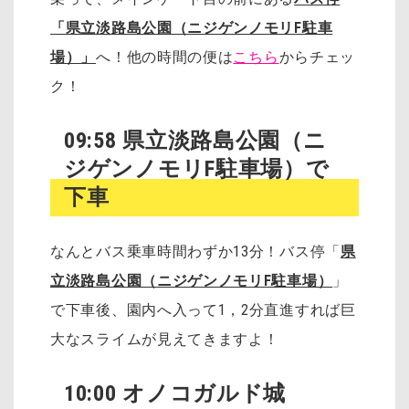
「県立淡路島公園（ニジゲンノモリF駐車
場）」
へ
！他の時間の便は
こちら
からチェッ
ク！
09:58 県立淡路島公園（ニ
ジゲンノモリF駐車場）で
下車
なんとバス乗車時間わずか13分！バス停「
県
立淡路島公園（ニジゲンノモリF駐車場）
」
で下車後、園内へ入って1，2分直進すれば巨
大なスライムが見えてきますよ！
10:00 オノコガルド城