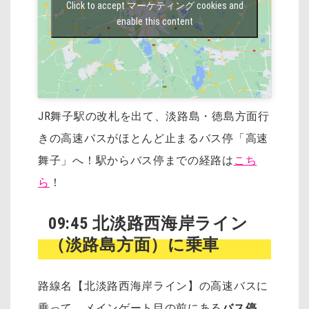
Click to accept マーケティング cookies and
enable this content
JR舞子駅の改札を出て、淡路島・徳島方面行
きの高速バスがほとんど止まるバス停「高速
舞子」へ！駅からバス停までの経路は
こち
ら
！
09:45 北淡路西海岸ライン
（淡路島方面）に乗車
路線名【北淡路西海岸ライン】の高速バスに
乗って、メインゲート目の前にある
バス停