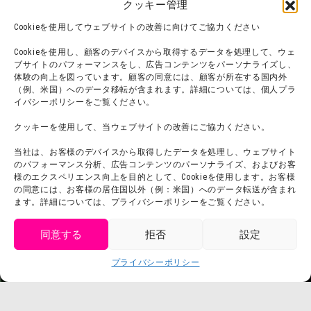
クッキー管理
オンラインショップ
Cookieを使用してウェブサイトの改善に向けてご協力ください
宿泊
Cookieを使用し、顧客のデバイスから取得するデータを処理して、ウェ
ブサイトのパフォーマンスをし、広告コンテンツをパーソナライズし、
体験の向上を図っています。顧客の同意には、顧客が所在する国内外
（例、米国）へのデータ移転が含まれます。詳細については、個人プラ
団体利用について
メディア掲載実績
イバシーポリシーをご覧ください。
チームビルディング計画
SNS
クッキーを使用して、当ウェブサイトの改善にご協力ください。
よくある質問・
法令に基づく表記
当社は、お客様のデバイスから取得したデータを処理し、ウェブサイト
お問い合わせ
会社概要
のパフォーマンス分析、広告コンテンツのパーソナライズ、およびお客
利用規約
様のエクスペリエンス向上を目的として、Cookieを使用します。お客様
スタッフ募集
の同意には、お客様の居住国以外（例：米国）へのデータ転送が含まれ
プライバシーポリシー
ます。詳細については、プライバシーポリシーをご覧ください。
プレスリリース
同意する
拒否
設定
get tickets
プライバシーポリシー
Language
チケット購入