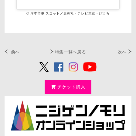
© 岸本斉史 スコット／集英社・テレビ東京・ぴえろ
前へ
特集一覧へ戻る
次へ
チケット購入