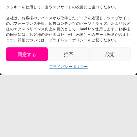
チームビルディング計画
SNS
クッキーを使用して、当ウェブサイトの改善にご協力ください。
よくある質問・
法令に基づく表記
当社は、お客様のデバイスから取得したデータを処理し、ウェブサイト
お問い合わせ
会社概要
のパフォーマンス分析、広告コンテンツのパーソナライズ、およびお客
利用規約
様のエクスペリエンス向上を目的として、Cookieを使用します。お客様
スタッフ募集
の同意には、お客様の居住国以外（例：米国）へのデータ転送が含まれ
プライバシーポリシー
ます。詳細については、プライバシーポリシーをご覧ください。
プレスリリース
同意する
拒否
設定
get tickets
プライバシーポリシー
Language
チケット購入