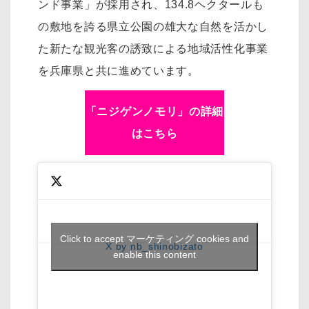
ンド事業」が採用され、134.8ヘクタールも
の敷地を誇る県立公園の雄大な自然を活かし
た新たな観光客の誘致による地域活性化事業
を兵庫県と共に進めています。
「ニジゲンノモリ」の詳細
はこちら
Click to accept マーケティング cookies and
X by nb_shinobizato
enable this content