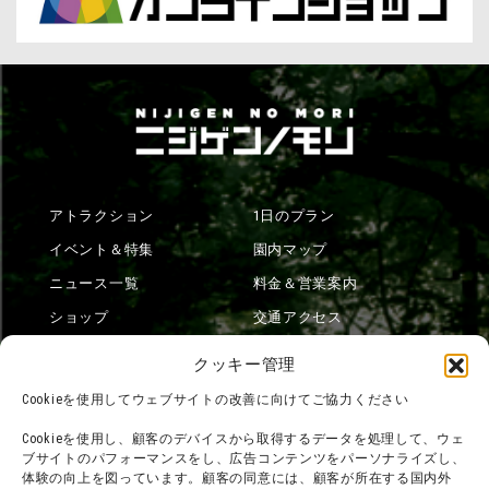
アトラクション
1日のプラン
イベント＆特集
園内マップ
ニュース一覧
料金＆営業案内
ショップ
交通アクセス
フード
ニジゲンノモリとは？
クッキー管理
オンラインショップ
Cookieを使用してウェブサイトの改善に向けてご協力ください
宿泊
Cookieを使用し、顧客のデバイスから取得するデータを処理して、ウェ
ブサイトのパフォーマンスをし、広告コンテンツをパーソナライズし、
体験の向上を図っています。顧客の同意には、顧客が所在する国内外