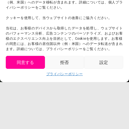
（例、米国）へのデータ移転が含まれます。詳細については、個人プラ
団体利用について
メディア掲載実績
イバシーポリシーをご覧ください。
チームビルディング計画
SNS
クッキーを使用して、当ウェブサイトの改善にご協力ください。
よくある質問・
法令に基づく表記
当社は、お客様のデバイスから取得したデータを処理し、ウェブサイト
お問い合わせ
会社概要
のパフォーマンス分析、広告コンテンツのパーソナライズ、およびお客
利用規約
様のエクスペリエンス向上を目的として、Cookieを使用します。お客様
スタッフ募集
の同意には、お客様の居住国以外（例：米国）へのデータ転送が含まれ
プライバシーポリシー
ます。詳細については、プライバシーポリシーをご覧ください。
プレスリリース
同意する
拒否
設定
get tickets
プライバシーポリシー
Language
チケット購入