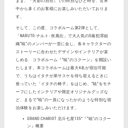
まま、『火影の別荘』での特別なひと時を、世界
中から多くのお客様にお楽しみいただいておりま
す。
そして、この度、コラボルーム第2弾として、
「NARUTO-ナルト- 疾風伝」で大人気のS級犯罪組
織“暁”のメンバーが一堂に会し、各キャラクターの
ストーリーに合わせたデザインやインテリアが楽
しめる コラボルーム『“暁”のコクーン』を開設い
たします。本コラボルームは最大4名が宿泊可能
で、うちはイタチが弟サスケを待ち迎えるときに
座っていた「イタチの椅子」をはじめ、“暁”をモチ
ーフにしたインテリアや限定オリジナルグッズな
ど、まるで“暁”の一員になったかのような特別な宿
泊体験をお楽しみいただけます。
GRAND CHARIOT 北斗七星135°『“暁”のコクー
ン』概要