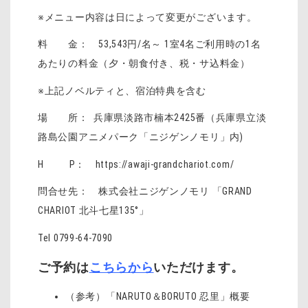
※メニュー内容は日によって変更がございます。
料 金： 53,543円/名～ 1室4名ご利用時の1名
あたりの料金（夕・朝食付き、税・サ込料金）
※上記ノベルティと、宿泊特典を含む
場 所： 兵庫県淡路市楠本2425番（兵庫県立淡
路島公園アニメパーク「ニジゲンノモリ」内)
H P： https://awaji-grandchariot.com/
問合せ先： 株式会社ニジゲンノモリ 「GRAND
CHARIOT 北斗七星135°」
Tel 0799-64-7090
ご予約は
こちらから
いただけます。
（参考）「NARUTO＆BORUTO 忍里」概要