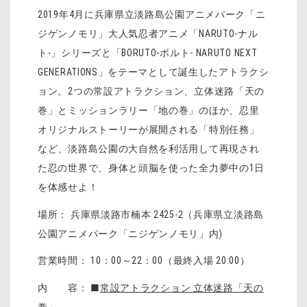
2019年4月に兵庫県立淡路島公園アニメパーク「ニ
ジゲンノモリ」大人気忍者アニメ「NARUTO-ナル
ト-」シリーズと「BORUTO-ボルト- NARUTO NEXT
GENERATIONS」をテーマとして誕生したアトラクシ
ョン。2つの常設アトラクション、立体迷路「天の
巻」とミッションラリー「地の巻」のほか、忍里
オリジナルストーリーが展開される「特別任務」
など、淡路島公園の大自然を利活用して再現され
た忍の世界で、身体と頭脳を使った全力夢中の1日
を体感せよ！
場所： 兵庫県淡路市楠本 2425-2（兵庫県立淡路島
公園アニメパーク「ニジゲンノモリ」内)
営業時間： 10：00～22：00（最終入場 20:00）
内 容： ■
常設アトラクション 立体迷路「天の
巻」