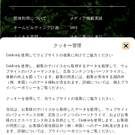
団体利用について
メディア掲載実績
チームビルディング計画
SNS
よくある質問・
法令に基づく表記
お問い合わせ
クッキー管理
会社概要
利用規約
Cookieを使用してウェブサイトの改善に向けてご協力ください
スタッフ募集
プライバシーポリシー
Cookieを使用し、顧客のデバイスから取得するデータを処理して、ウェ
ブサイトのパフォーマンスをし、広告コンテンツをパーソナライズし、
プレスリリース
体験の向上を図っています。顧客の同意には、顧客が所在する国内外
（例、米国）へのデータ移転が含まれます。詳細については、個人プラ
イバシーポリシーをご覧ください。
クッキーを使用して、当ウェブサイトの改善にご協力ください。
当社は、お客様のデバイスから取得したデータを処理し、ウェブサイト
のパフォーマンス分析、広告コンテンツのパーソナライズ、およびお客
様のエクスペリエンス向上を目的として、Cookieを使用します。お客様
の同意には、お客様の居住国以外（例：米国）へのデータ転送が含まれ
ます。詳細については、プライバシーポリシーをご覧ください。