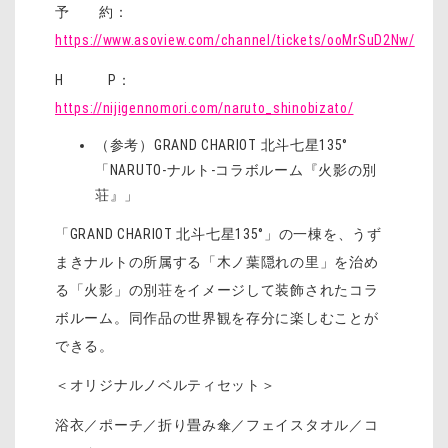
予 約：
https://www.asoview.com/channel/tickets/ooMrSuD2Nw/
H P：
https://nijigennomori.com/naruto_shinobizato/
（参考）GRAND CHARIOT 北斗七星135°
「NARUTO-ナルト-コラボルーム『火影の別
荘』」
「GRAND CHARIOT 北斗七星135°」の一棟を、うず
まきナルトの所属する「木ノ葉隠れの里」を治め
る「火影」の別荘をイメージして装飾されたコラ
ボルーム。同作品の世界観を存分に楽しむことが
できる。
＜オリジナルノベルティセット＞
浴衣／ポーチ／折り畳み傘／フェイスタオル／コ