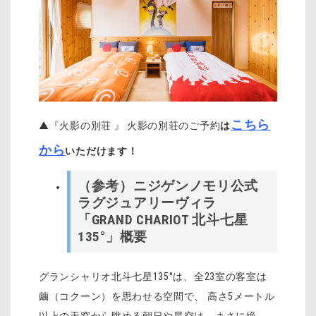
こちら
▲『火影の別荘 』 火影の別荘のご予約
は
から
いただけます！
（参考）ニジゲンノモリ公式
ラグジュアリーヴィラ
「GRAND CHARIOT 北斗七星
135°」概要
グランシャリオ北斗七星135°は、全23室の客室は
繭（コクーン）を思わせる空間で、 高さ5メートル