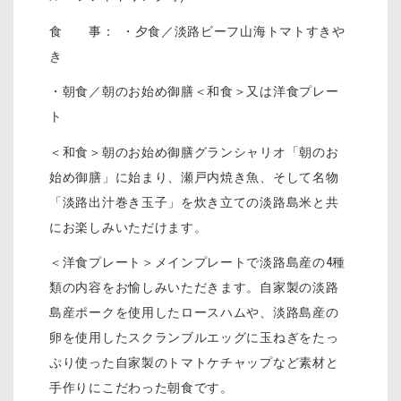
食 事： ・夕食／淡路ビーフ山海トマトすきや
き
・朝食／朝のお始め御膳＜和食＞又は洋食プレー
ト
＜和食＞朝のお始め御膳グランシャリオ「朝のお
始め御膳」に始まり、瀬戸内焼き魚、そして名物
「淡路出汁巻き玉子」を炊き立ての淡路島米と共
にお楽しみいただけます。
＜洋食プレート＞メインプレートで淡路島産の4種
類の内容をお愉しみいただきます。自家製の淡路
島産ポークを使用したロースハムや、淡路島産の
卵を使用したスクランブルエッグに玉ねぎをたっ
ぷり使った自家製のトマトケチャップなど素材と
手作りにこだわった朝食です。