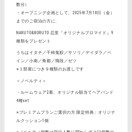
数分）
・オープニング企画として、2025年7月18日（金）
までのご宿泊の方に、
NARUTO&BORUTO 忍里『オリジナルブロマイド』9
種類をプレゼント
うちはイタチ／干柿鬼鮫／サソリ／デイダラ／ペ
イン／小南／角都／飛段／ゼツ
※１部屋につき９種類のお渡しです
＜ノベルティ＞
・ルームウェア2着、オリジナル額当てヘアバンド
4種set
※プレミアムプランご選択の方 限定特典：オリジナ
ルクッション1個