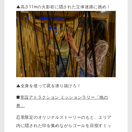
▲高さ11mの火影岩に隠された立体迷路に挑め！
▲全身を使って罠を潜り抜けろ！
■
常設アトラクション ミッションラリー「地の
巻」
忍里限定のオリジナルストーリーのもと、エリア
内に隠された印を集めながらゴールを目指すミッ