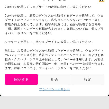
オンラインショップ
Cookieを使用してウェブサイトの改善に向けてご協力ください
宿泊
Cookieを使用し、顧客のデバイスから取得するデータを処理して、ウェ
ブサイトのパフォーマンスをし、広告コンテンツをパーソナライズし、
体験の向上を図っています。顧客の同意には、顧客が所在する国内外
（例、米国）へのデータ移転が含まれます。詳細については、個人プラ
団体利用について
メディア掲載実績
イバシーポリシーをご覧ください。
チームビルディング計画
SNS
クッキーを使用して、当ウェブサイトの改善にご協力ください。
よくある質問・
法令に基づく表記
当社は、お客様のデバイスから取得したデータを処理し、ウェブサイト
お問い合わせ
会社概要
のパフォーマンス分析、広告コンテンツのパーソナライズ、およびお客
利用規約
様のエクスペリエンス向上を目的として、Cookieを使用します。お客様
スタッフ募集
の同意には、お客様の居住国以外（例：米国）へのデータ転送が含まれ
プライバシーポリシー
ます。詳細については、プライバシーポリシーをご覧ください。
プレスリリース
同意する
拒否
設定
get tickets
プライバシーポリシー
Language
チケット購入