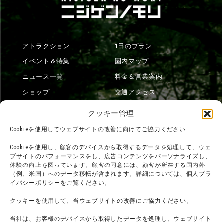
アトラクション
1日のプラン
イベント＆特集
園内マップ
ニュース一覧
料金＆営業案内
ショップ
交通アクセス
フード
ニジゲンノモリとは？
クッキー管理
オンラインショップ
Cookieを使用してウェブサイトの改善に向けてご協力ください
宿泊
Cookieを使用し、顧客のデバイスから取得するデータを処理して、ウェ
ブサイトのパフォーマンスをし、広告コンテンツをパーソナライズし、
体験の向上を図っています。顧客の同意には、顧客が所在する国内外
（例、米国）へのデータ移転が含まれます。詳細については、個人プラ
団体利用について
メディア掲載実績
イバシーポリシーをご覧ください。
チームビルディング計画
SNS
クッキーを使用して、当ウェブサイトの改善にご協力ください。
よくある質問・
法令に基づく表記
当社は、お客様のデバイスから取得したデータを処理し、ウェブサイト
お問い合わせ