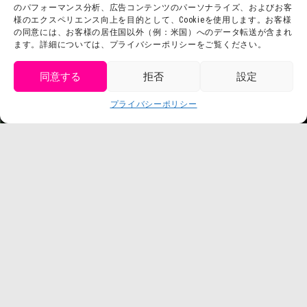
会社概要
のパフォーマンス分析、広告コンテンツのパーソナライズ、およびお客
利用規約
様のエクスペリエンス向上を目的として、Cookieを使用します。お客様
スタッフ募集
の同意には、お客様の居住国以外（例：米国）へのデータ転送が含まれ
プライバシーポリシー
ます。詳細については、プライバシーポリシーをご覧ください。
プレスリリース
同意する
拒否
設定
get tickets
プライバシーポリシー
Language
チケット購入
©臼井儀人／双葉社・シンエイ・テレビ朝日・ADK