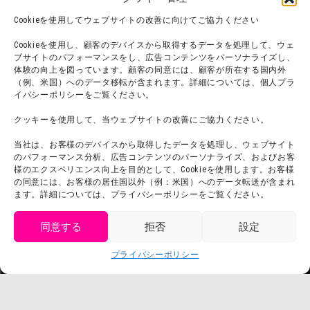
オンラインショップ
Cookieを使用してウェブサイトの改善に向けてご協力ください
宿泊
Cookieを使用し、顧客のデバイスから取得するデータを処理して、ウェ
ブサイトのパフォーマンスをし、広告コンテンツをパーソナライズし、
体験の向上を図っています。顧客の同意には、顧客が所在する国内外
（例、米国）へのデータ移転が含まれます。詳細については、個人プラ
団体利用について
メディア掲載実績
イバシーポリシーをご覧ください。
チームビルディング計画
SNS
クッキーを使用して、当ウェブサイトの改善にご協力ください。
よくある質問・
法令に基づく表記
当社は、お客様のデバイスから取得したデータを処理し、ウェブサイト
お問い合わせ
会社概要
のパフォーマンス分析、広告コンテンツのパーソナライズ、およびお客
利用規約
様のエクスペリエンス向上を目的として、Cookieを使用します。お客様
スタッフ募集
の同意には、お客様の居住国以外（例：米国）へのデータ転送が含まれ
プライバシーポリシー
ます。詳細については、プライバシーポリシーをご覧ください。
プレスリリース
同意する
拒否
設定
get tickets
プライバシーポリシー
Language
チケット購入