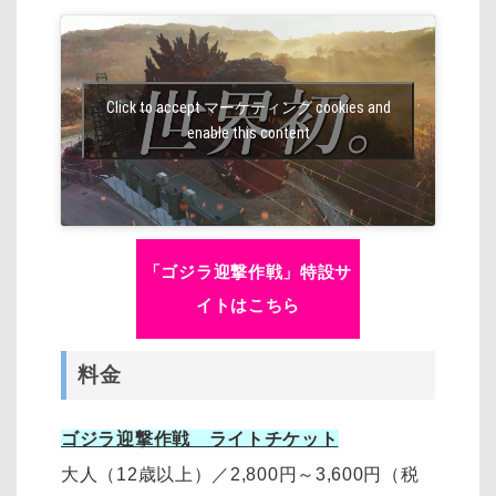
Click to accept マーケティング cookies and
enable this content
「ゴジラ迎撃作戦」特設サ
イトはこちら
料金
ゴジラ迎撃作戦 ライトチケット
大人（12歳以上）
／
2,800円～3,600円
（税