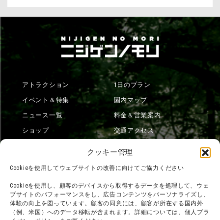
アトラクション
1日のプラン
イベント＆特集
園内マップ
ニュース一覧
料金＆営業案内
ショップ
交通アクセス
フード
ニジゲンノモリとは？
クッキー管理
オンラインショップ
Cookieを使用してウェブサイトの改善に向けてご協力ください
宿泊
Cookieを使用し、顧客のデバイスから取得するデータを処理して、ウェ
ブサイトのパフォーマンスをし、広告コンテンツをパーソナライズし、
体験の向上を図っています。顧客の同意には、顧客が所在する国内外
（例、米国）へのデータ移転が含まれます。詳細については、個人プラ
団体利用について
メディア掲載実績