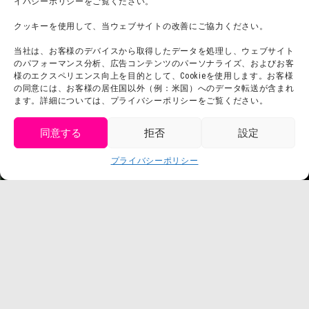
イバシーポリシーをご覧ください。
チームビルディング計画
SNS
クッキーを使用して、当ウェブサイトの改善にご協力ください。
よくある質問・
法令に基づく表記
当社は、お客様のデバイスから取得したデータを処理し、ウェブサイト
お問い合わせ
会社概要
のパフォーマンス分析、広告コンテンツのパーソナライズ、およびお客
利用規約
様のエクスペリエンス向上を目的として、Cookieを使用します。お客様
スタッフ募集
の同意には、お客様の居住国以外（例：米国）へのデータ転送が含まれ
プライバシーポリシー
ます。詳細については、プライバシーポリシーをご覧ください。
プレスリリース
同意する
拒否
設定
get tickets
プライバシーポリシー
Language
チケット購入