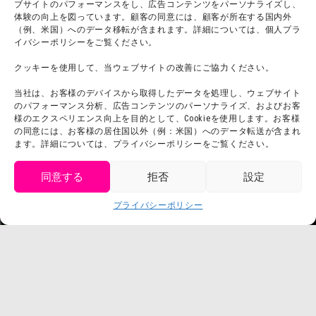
ブサイトのパフォーマンスをし、広告コンテンツをパーソナライズし、
体験の向上を図っています。顧客の同意には、顧客が所在する国内外
（例、米国）へのデータ移転が含まれます。詳細については、個人プラ
団体利用について
メディア掲載実績
イバシーポリシーをご覧ください。
チームビルディング計画
SNS
クッキーを使用して、当ウェブサイトの改善にご協力ください。
よくある質問・
法令に基づく表記
当社は、お客様のデバイスから取得したデータを処理し、ウェブサイト
お問い合わせ
会社概要
のパフォーマンス分析、広告コンテンツのパーソナライズ、およびお客
利用規約
様のエクスペリエンス向上を目的として、Cookieを使用します。お客様
スタッフ募集
の同意には、お客様の居住国以外（例：米国）へのデータ転送が含まれ
プライバシーポリシー
ます。詳細については、プライバシーポリシーをご覧ください。
プレスリリース
同意する
拒否
設定
get tickets
プライバシーポリシー
Language
チケット購入