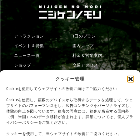
アトラクション
1日のプラン
イベント＆特集
園内マップ
ニュース一覧
料金＆営業案内
ショップ
交通アクセス
フード
ニジゲンノモリとは？
クッキー管理
オンラインショップ
Cookieを使用してウェブサイトの改善に向けてご協力ください
宿泊
Cookieを使用し、顧客のデバイスから取得するデータを処理して、ウェ
ブサイトのパフォーマンスをし、広告コンテンツをパーソナライズし、
体験の向上を図っています。顧客の同意には、顧客が所在する国内外
（例、米国）へのデータ移転が含まれます。詳細については、個人プラ
団体利用について
メディア掲載実績
イバシーポリシーをご覧ください。
チームビルディング計画
SNS
クッキーを使用して、当ウェブサイトの改善にご協力ください。
よくある質問・
法令に基づく表記