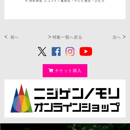
© 岸本斉史 スコット／集英社・テレビ東京・ぴえろ
前へ
特集一覧へ戻る
次へ
チケット購入