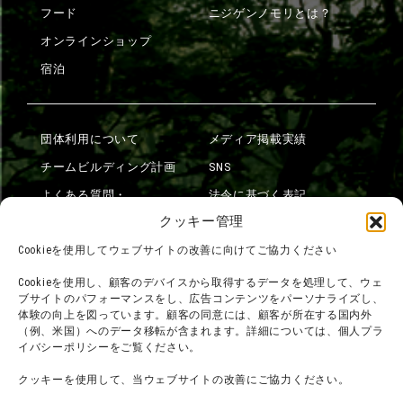
フード
ニジゲンノモリとは？
オンラインショップ
宿泊
団体利用について
メディア掲載実績
チームビルディング計画
SNS
よくある質問・
法令に基づく表記
お問い合わせ
クッキー管理
会社概要
利用規約
Cookieを使用してウェブサイトの改善に向けてご協力ください
スタッフ募集
プライバシーポリシー
Cookieを使用し、顧客のデバイスから取得するデータを処理して、ウェ
ブサイトのパフォーマンスをし、広告コンテンツをパーソナライズし、
プレスリリース
体験の向上を図っています。顧客の同意には、顧客が所在する国内外
（例、米国）へのデータ移転が含まれます。詳細については、個人プラ
イバシーポリシーをご覧ください。
クッキーを使用して、当ウェブサイトの改善にご協力ください。