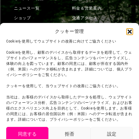
ニュース一覧
料金＆営業案内
ショップ
交通アクセス
フード
ニジゲンノモリとは？
クッキー管理
オンラインショップ
Cookieを使用してウェブサイトの改善に向けてご協力ください
宿泊
Cookieを使用し、顧客のデバイスから取得するデータを処理して、ウェ
ブサイトのパフォーマンスをし、広告コンテンツをパーソナライズし、
体験の向上を図っています。顧客の同意には、顧客が所在する国内外
（例、米国）へのデータ移転が含まれます。詳細については、個人プラ
団体利用について
メディア掲載実績
イバシーポリシーをご覧ください。
チームビルディング計画
SNS
クッキーを使用して、当ウェブサイトの改善にご協力ください。
よくある質問・
法令に基づく表記
当社は、お客様のデバイスから取得したデータを処理し、ウェブサイト
お問い合わせ
会社概要
のパフォーマンス分析、広告コンテンツのパーソナライズ、およびお客
利用規約
様のエクスペリエンス向上を目的として、Cookieを使用します。お客様
スタッフ募集
の同意には、お客様の居住国以外（例：米国）へのデータ転送が含まれ
プライバシーポリシー
ます。詳細については、プライバシーポリシーをご覧ください。
プレスリリース
同意する
拒否
設定