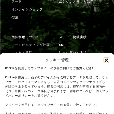
フード
ニジゲンノモリとは？
オンラインショップ
宿泊
団体利用について
メディア掲載実績
チームビルディング計画
SNS
よくある質問・
法令に基づく表記
お問い合わせ
クッキー管理
会社概要
利用規約
Cookieを使用してウェブサイトの改善に向けてご協力ください
スタッフ募集
プライバシーポリシー
Cookieを使用し、顧客のデバイスから取得するデータを処理して、ウェ
ブサイトのパフォーマンスをし、広告コンテンツをパーソナライズし、
プレスリリース
体験の向上を図っています。顧客の同意には、顧客が所在する国内外
（例、米国）へのデータ移転が含まれます。詳細については、個人プラ
イバシーポリシーをご覧ください。
クッキーを使用して、当ウェブサイトの改善にご協力ください。