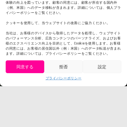
体験の向上を図っています。顧客の同意には、顧客が所在する国内外
（例、米国）へのデータ移転が含まれます。詳細については、個人プラ
団体利用について
メディア掲載実績
イバシーポリシーをご覧ください。
チームビルディング計画
SNS
クッキーを使用して、当ウェブサイトの改善にご協力ください。
よくある質問・
法令に基づく表記
当社は、お客様のデバイスから取得したデータを処理し、ウェブサイト
お問い合わせ
会社概要
のパフォーマンス分析、広告コンテンツのパーソナライズ、およびお客
利用規約
様のエクスペリエンス向上を目的として、Cookieを使用します。お客様
スタッフ募集
の同意には、お客様の居住国以外（例：米国）へのデータ転送が含まれ
プライバシーポリシー
ます。詳細については、プライバシーポリシーをご覧ください。
プレスリリース
同意する
拒否
設定
get tickets
プライバシーポリシー
Language
チケット購入