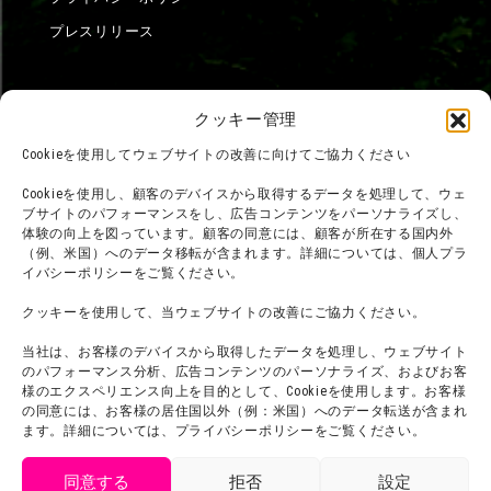
プレスリリース
クッキー管理
Cookieを使用してウェブサイトの改善に向けてご協力ください
Cookieを使用し、顧客のデバイスから取得するデータを処理して、ウェ
ブサイトのパフォーマンスをし、広告コンテンツをパーソナライズし、
体験の向上を図っています。顧客の同意には、顧客が所在する国内外
（例、米国）へのデータ移転が含まれます。詳細については、個人プラ
イバシーポリシーをご覧ください。
クッキーを使用して、当ウェブサイトの改善にご協力ください。
当社は、お客様のデバイスから取得したデータを処理し、ウェブサイト
のパフォーマンス分析、広告コンテンツのパーソナライズ、およびお客
様のエクスペリエンス向上を目的として、Cookieを使用します。お客様
の同意には、お客様の居住国以外（例：米国）へのデータ転送が含まれ
©臼井儀人／双葉社・シンエイ・テレビ朝日・ADK
ます。詳細については、プライバシーポリシーをご覧ください。
©臼井儀人／双葉社・シンエイ・テレビ朝日・ADK 1993-2026
©岸本斉史 スコット／集英社・テレビ東京・ぴえろ
TM & © TOHO
同意する
拒否
設定
© ARMOR PROJECT/BIRD STUDIO/SQUARE ENIX