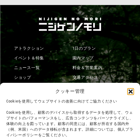
アトラクション
1日のプラン
イベント＆特集
園内マップ
ニュース一覧
料金＆営業案内
ショップ
交通アクセス
フード
ニジゲンノモリとは？
クッキー管理
オンラインショップ
Cookieを使用してウェブサイトの改善に向けてご協力ください
宿泊
Cookieを使用し、顧客のデバイスから取得するデータを処理して、ウェ
ブサイトのパフォーマンスをし、広告コンテンツをパーソナライズし、
体験の向上を図っています。顧客の同意には、顧客が所在する国内外
（例、米国）へのデータ移転が含まれます。詳細については、個人プラ
団体利用について
メディア掲載実績
イバシーポリシーをご覧ください。