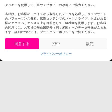
チームビルディング計画
SNS
クッキーを使用して、当ウェブサイトの改善にご協力ください。
よくある質問・
法令に基づく表記
当社は、お客様のデバイスから取得したデータを処理し、ウェブサイト
お問い合わせ
会社概要
のパフォーマンス分析、広告コンテンツのパーソナライズ、およびお客
利用規約
様のエクスペリエンス向上を目的として、Cookieを使用します。お客様
スタッフ募集
の同意には、お客様の居住国以外（例：米国）へのデータ転送が含まれ
プライバシーポリシー
ます。詳細については、プライバシーポリシーをご覧ください。
プレスリリース
同意する
拒否
設定
get tickets
プライバシーポリシー
Language
チケット購入