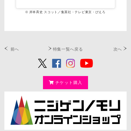
© 岸本斉史 スコット／集英社・テレビ東京・ぴえろ
前へ
特集一覧へ戻る
次へ
チケット購入