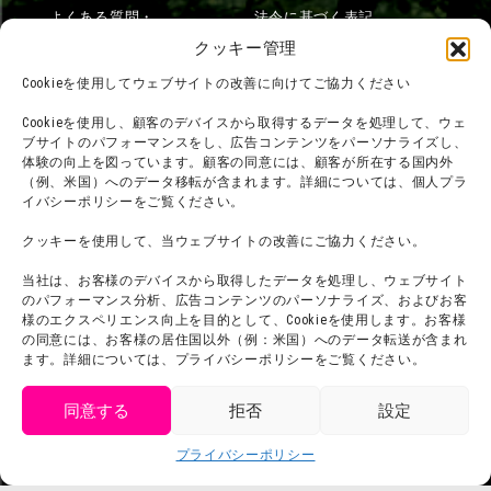
よくある質問・
法令に基づく表記
お問い合わせ
クッキー管理
会社概要
利用規約
Cookieを使用してウェブサイトの改善に向けてご協力ください
スタッフ募集
プライバシーポリシー
Cookieを使用し、顧客のデバイスから取得するデータを処理して、ウェ
ブサイトのパフォーマンスをし、広告コンテンツをパーソナライズし、
プレスリリース
体験の向上を図っています。顧客の同意には、顧客が所在する国内外
（例、米国）へのデータ移転が含まれます。詳細については、個人プラ
イバシーポリシーをご覧ください。
クッキーを使用して、当ウェブサイトの改善にご協力ください。
当社は、お客様のデバイスから取得したデータを処理し、ウェブサイト
のパフォーマンス分析、広告コンテンツのパーソナライズ、およびお客
様のエクスペリエンス向上を目的として、Cookieを使用します。お客様
の同意には、お客様の居住国以外（例：米国）へのデータ転送が含まれ
ます。詳細については、プライバシーポリシーをご覧ください。
同意する
拒否
設定
get tickets
プライバシーポリシー
Language
チケット購入