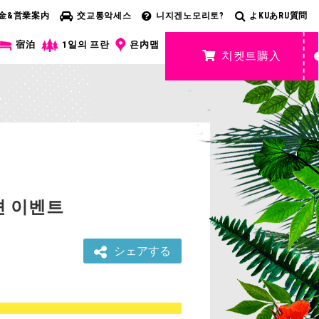
金&営業案内
交교통악세스
니지겐노모리토?
よKUあRU質問
宿泊
1일의 프란
욘内맵
치켓트購入
션 이벤트
シェアする