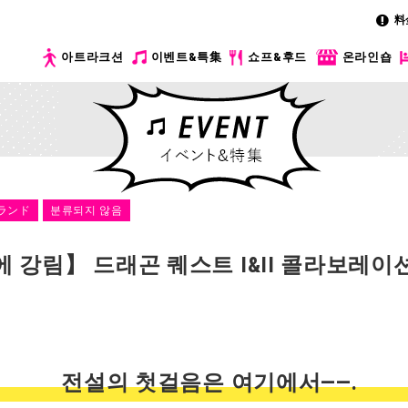
料
아트라크션
이벤트&특集
쇼프&후드
온라인숍
ランド
분류되지 않음
에 강림】 드래곤 퀘스트 I&II 콜라보레이
전설의 첫걸음은 여기에서——.