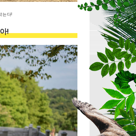
막는다!
아!