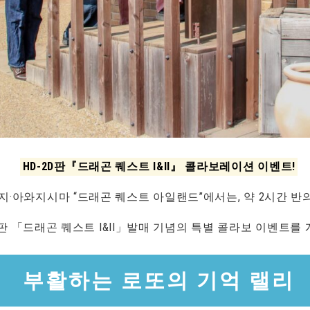
HD-2D판『드래곤 퀘스트 I&II』 콜라보레이션 이벤트!
지·아와지시마 “드래곤 퀘스트 아일랜드”에서는, 약 2시간 반의
2D판 「드래곤 퀘스트 I&II」발매 기념의 특별 콜라보 이벤트를
부활하는 로또의 기억 랠리