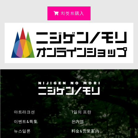
치켓트購入
아트라크션
1일의 프란
이벤트&특集
욘内맵
뉴스일론
料金&営業案内