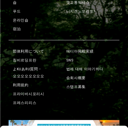
숍
交교통악세스
푸드
니지겐노모리토?
온라인숍
宿泊
団体利用について
메디아掲載実績
침비르딩프란
SNS
よKUあRU質問・
법에 대해 이야기하다
오오오오오오오오
会회사概要
利用規約
스탭프募集
프라이바시포리시
프레스리리스