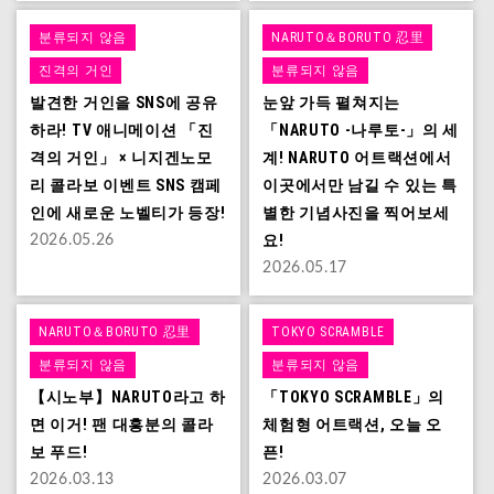
분류되지 않음
NARUTO＆BORUTO 忍里
진격의 거인
분류되지 않음
발견한 거인을 SNS에 공유
눈앞 가득 펼쳐지는
하라! TV 애니메이션 「진
「NARUTO -나루토-」의 세
격의 거인」 × 니지겐노모
계! NARUTO 어트랙션에서
리 콜라보 이벤트 SNS 캠페
이곳에서만 남길 수 있는 특
인에 새로운 노벨티가 등장!
별한 기념사진을 찍어보세
요!
2026.05.26
2026.05.17
NARUTO＆BORUTO 忍里
TOKYO SCRAMBLE
분류되지 않음
분류되지 않음
【시노부】NARUTO라고 하
「TOKYO SCRAMBLE」의
면 이거! 팬 대흥분의 콜라
체험형 어트랙션, 오늘 오
보 푸드!
픈!
2026.03.13
2026.03.07