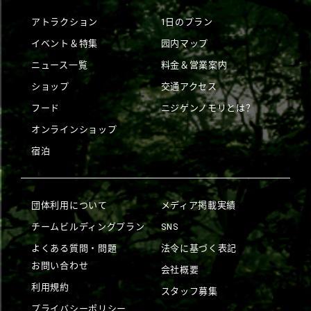
アトラクション
1日のプラン
イベント＆特集
园内マップ
ニュース一覧
料金＆営業案内
ショップ
交通アクセス
フード
ニジゲンノモリとは？
オンラインショップ
宿泊
団体利用について
メディア掲載実績
チームビルディングプラン
SNS
よくある質問・問題
法令に基づく表記
お問い合わせ
会社概要
利用規約
スタッフ募集
プライバシーポリシー