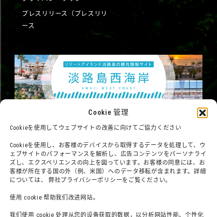
プレスリリース（プレスリリ
ース
Cookie 管理
Cookieを使用してウェブサイトの改善に向けてご協力ください
Cookieを使用し、お客様のデバイスから取得するデータを処理して、ウ
ェブサイトのパフォーマンスを解析し、広告コンテンツをパーソナライ
ズし、エクスペリエンスの向上を図っています。お客様の同意には、お
客様が所在する国の外（例、米国）へのデータ移転が含まれます。詳細
については、 弊社プライバシーポリシーをご覧ください。
©臼井仪人／双叶社・SHIN-EI・朝日电视台・ADK
使用 cookie 帮助我们改进网站。
©臼井儀人／雙葉社・シンエイ・テレビ朝日・ADK 1993-2026
©岸本斉史 スコット／集英社・テレビ東京・ぴえろ
我们使用 cookie 处理从您的设备获取的数据，以分析网站性能、个性化
TM & © TOHO