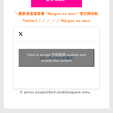
＼最新信息请查看 “Nijigen no mori “官方网站和
Twitter！/ ／ ／ ／ ／ Nijigen no mori
Click to accept 市场营销 cookies and
DQ_ISLAND 的推文
enable this content
© armor project/bird studio/square enix。