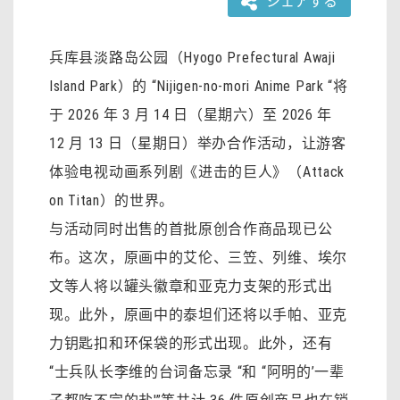
シェアする
兵库县淡路岛公园（Hyogo Prefectural Awaji
Island Park）的 “Nijigen-no-mori Anime Park “将
于 2026 年 3 月 14 日（星期六）至 2026 年
12 月 13 日（星期日）举办合作活动，让游客
体验电视动画系列剧《进击的巨人》（Attack
on Titan）的世界。
与活动同时出售的首批原创合作商品现已公
布。这次，原画中的艾伦、三笠、列维、埃尔
文等人将以罐头徽章和亚克力支架的形式出
现。此外，原画中的泰坦们还将以手帕、亚克
力钥匙扣和环保袋的形式出现。此外，还有
“士兵队长李维的台词备忘录 “和 “阿明的’一辈