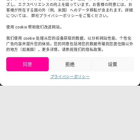
チームビルディングプラン
SNS
ズし、エクスペリエンスの向上を図っています。お客様の同意には、お
客様が所在する国の外（例、米国）へのデータ移転が含まれます。詳細
よくある質問・問題
法令に基づく表記
については、 弊社プライバシーポリシーをご覧ください。
お問い合わせ
会社概要
使用 cookie 帮助我们改进网站。
利用規約
スタッフ募集
我们使用 cookie 处理从您的设备获取的数据，以分析网站性能、个性化
プライバシーポリシー
广告内容并提升您的体验。您的同意包括将您的数据传输到您居住国以外
プレスリリース（プレスリリ
的地方（如美国）。更多详情，请参阅我们的隐私政策。
ース
同意
拒绝
设置
获取门票
プライバシーポリシー
Language
チケット购入