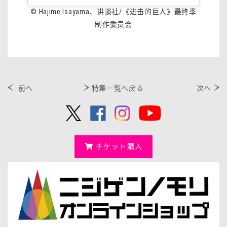
© Hajime Isayama、讲谈社/《进击的巨人》最终季
制作委员会
前へ
特集一覧へ戻る
次へ
チケット購入