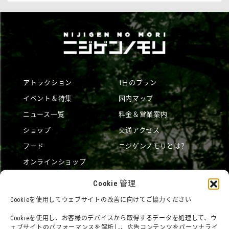
アトラクション
1日のプラン
イベント＆特集
园内マップ
ニュース一覧
料金＆営業案内
ショップ
交通アクセス
フード
ニジゲンノモリとは？
オンラインショップ
宿泊
Cookie 管理
Cookieを使用してウェブサイトの改善に向けてご協力ください
団体利用について
メディア掲載実績
Cookieを使用し、お客様のデバイスから取得するデータを処理して、ウ
ェブサイトのパフォーマンスを解析し、広告コンテンツをパーソナライ