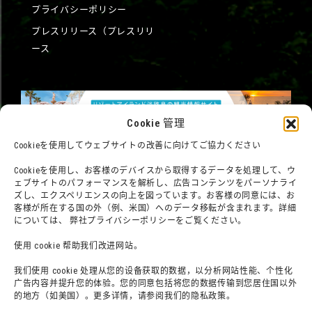
プライバシーポリシー
プレスリリース（プレスリリ
ース
Cookie 管理
Cookieを使用してウェブサイトの改善に向けてご協力ください
Cookieを使用し、お客様のデバイスから取得するデータを処理して、ウ
ェブサイトのパフォーマンスを解析し、広告コンテンツをパーソナライ
ズし、エクスペリエンスの向上を図っています。お客様の同意には、お
客様が所在する国の外（例、米国）へのデータ移転が含まれます。詳細
については、 弊社プライバシーポリシーをご覧ください。
使用 cookie 帮助我们改进网站。
我们使用 cookie 处理从您的设备获取的数据，以分析网站性能、个性化
广告内容并提升您的体验。您的同意包括将您的数据传输到您居住国以外
©臼井仪人／双叶社・SHIN-EI・朝日电视台・ADK
的地方（如美国）。更多详情，请参阅我们的隐私政策。
©臼井儀人／雙葉社・シンエイ・テレビ朝日・ADK 1993-2026