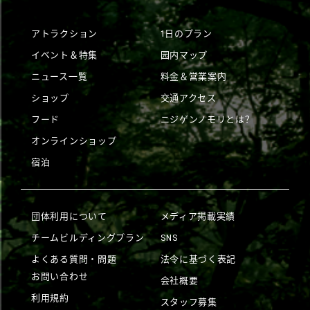
アトラクション
1日のプラン
イベント＆特集
园内マップ
ニュース一覧
料金＆営業案内
ショップ
交通アクセス
フード
ニジゲンノモリとは？
オンラインショップ
宿泊
団体利用について
メディア掲載実績
チームビルディングプラン
SNS
よくある質問・問題
法令に基づく表記
お問い合わせ
会社概要
利用規約
スタッフ募集