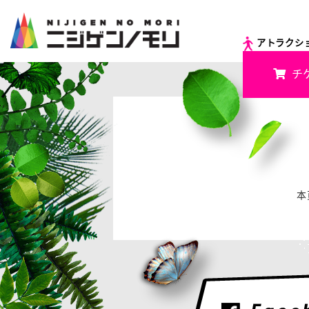
アトラクシ
チ
本