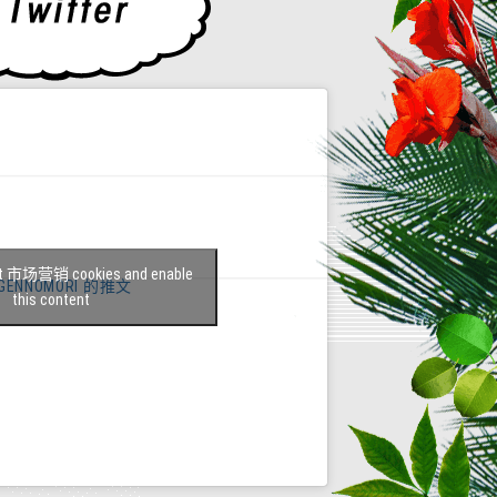
ept 市场营销 cookies and enable
IGENNOMORI 的推文
this content