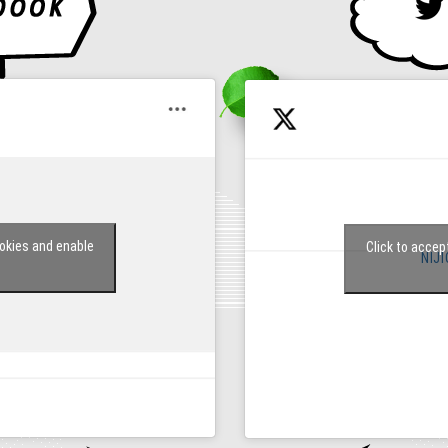
kies and enable
Click to acc
NIJ
t