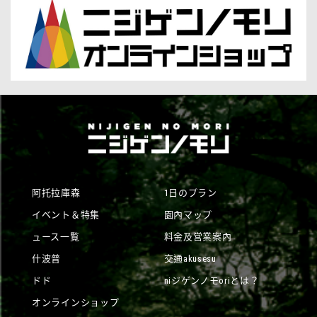
阿托拉庫森
1日のプラン
イベント＆特集
園內マップ
ュース一覧
料金及営業案內
什波普
交通akusesu
ドド
niジゲンノモoriとは？
オンラインショップ