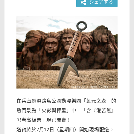
シェアする
在兵庫縣淡路島公園動漫樂園「虹元之森」的
熱門景點「火影與押里」中，「含『港苦無』
忍者高級票」現已開賣！
送貨將於2月12日（星期四）開始現場配送。