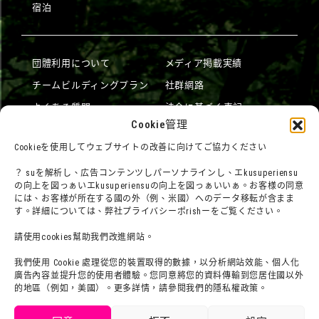
宿泊
団體利用について
メディア掲載実績
チームビルディングプラン
社群網路
よくある質問・
法令に基づく表記
Cookie管理
お問い合わせ
會社概要
利用規約
Cookieを使用してウェブサイトの改善に向けてご協力ください
sutafu招募集
プライバシーポrisiー
？ suを解析し、広告コンテンツしパーソナラインし、エkusuperiensu
の向上を図っぁいエkusuperiensuの向上を図っぁいいぁ。お客様の同意
プresuririsu
には、お客様が所在する國の外（例、米國）へのデータ移転が含まま
す。詳細については、弊社プライバシーポrishーをご覧ください。
請使用cookies幫助我們改進網站。
我們使用 Cookie 處理從您的裝置取得的數據，以分析網站效能、個人化
廣告內容並提升您的使用者體驗。您同意將您的資料傳輸到您居住國以外
的地區（例如，美國）。更多詳情，請參閱我們的隱私權政策。