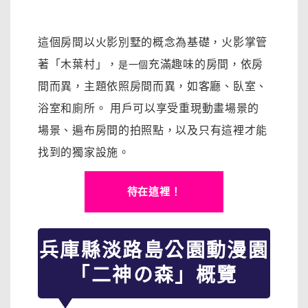
這個房間以火影別墅的概念為基礎，火影掌管
著「木葉村」，
充滿趣味的房間，依房
是一個
間而異，主題依照房間而異，如客廳、臥室、
浴室和廁所。 用戶可以享受
重現動畫場景的
場景、遍布房間的拍照點，以及
只有這裡才能
找到的獨家設施。
待在這裡！
兵庫縣淡路島公園動漫園
「二神の森」概覽