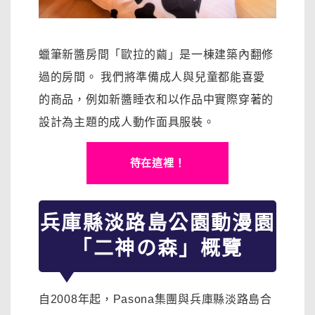
蠟筆新醬房間「歐拉的繭」是一棟建築內翻修
過的房間。 我們將
準備成人與兒童都能喜愛
的商品，例如新醬睡衣和以作品中實際穿著的
設計為主題的成人動作面具服裝。
待在這裡！
兵庫縣淡路島公園動漫園
「二神の森」概覽
自2008年起，Pasona集團與兵庫縣淡路島合