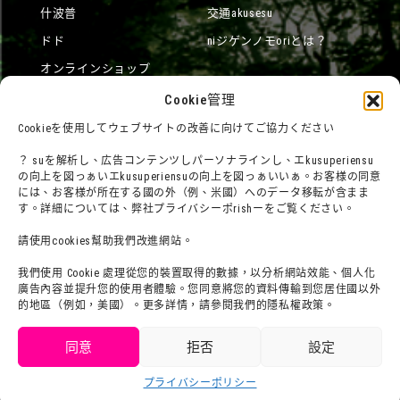
什波普
交通akusesu
ドド
niジゲンノモoriとは？
オンラインショップ
宿泊
Cookie管理
Cookieを使用してウェブサイトの改善に向けてご協力ください
？ suを解析し、広告コンテンツしパーソナラインし、エkusuperiensu
団體利用について
メディア掲載実績
の向上を図っぁいエkusuperiensuの向上を図っぁいいぁ。お客様の同意
には、お客様が所在する國の外（例、米國）へのデータ移転が含まま
チームビルディングプラン
社群網路
す。詳細については、弊社プライバシーポrishーをご覧ください。
よくある質問・
法令に基づく表記
請使用cookies幫助我們改進網站。
お問い合わせ
會社概要
利用規約
我們使用 Cookie 處理從您的裝置取得的數據，以分析網站效能、個人化
sutafu招募集
廣告內容並提升您的使用者體驗。您同意將您的資料傳輸到您居住國以外
プライバシーポrisiー
的地區（例如，美國）。更多詳情，請參閱我們的隱私權政策。
プresuririsu
同意
拒否
設定
取得門票
プライバシーポリシー
Language
チケット購入