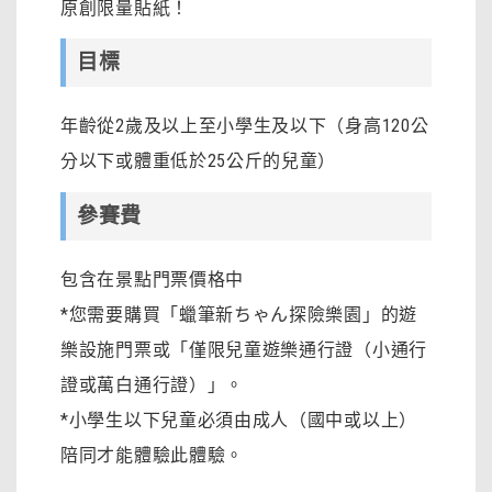
原創限量貼紙！
目標
年齡從2歲及以上至小學生及以下（身高120公
分以下或體重低於25公斤的兒童）
參賽費
包含在景點門票價格中
*您需要購買「蠟筆新ちゃん探險樂園」的遊
樂設施門票或「僅限兒童遊樂通行證（小通行
證或萬白通行證）」。
*小學生以下兒童必須由成人（國中或以上）
陪同才能體驗此體驗。