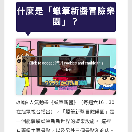
什麼是「蠟筆新醬冒險樂
園」？
Click to accept 行銷 cookies and enable this
content
人氣動畫《蠟筆新醬》（每週六16：30
改編自
在旭電視台播出），
「蠟筆新醬冒險樂園」
是
一個能體驗蠟筆新新世界的遊樂設施。
這裡
有兩個主要景點，以及另外三個景點和商店。