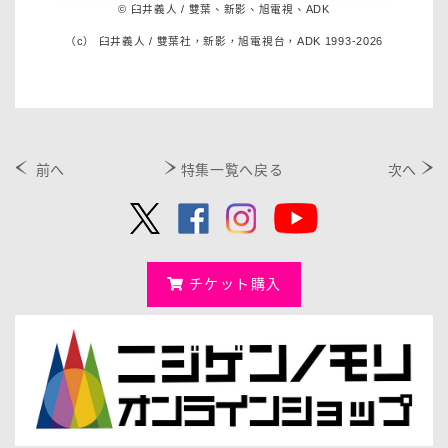
© 臼井義人 / 雙葉、新影、旭電視、ADK
（c） 臼井義人 / 雙葉社，新影，旭電視台，ADK 1993-2026
前へ
特集一覧へ戻る
次へ
チケット購入