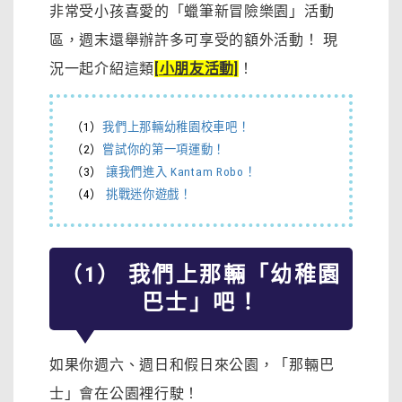
非常受小孩喜愛的「蠟筆新冒險樂園」活動
區，週末還舉辦許多可享受的額外活動！ 現
況
一起介紹這類
[小朋友活動]
！
（1）
我們上那輛幼稚園校車吧！
（2）
嘗試你的第一項運動！
（3）
讓我們進入 Kantam Robo！
（4）
挑戰迷你遊戲！
（1） 我們上那輛「幼稚園
巴士」吧！
如果你週六、週日和假日來公園，「那輛巴
士」會在公園裡行駛！