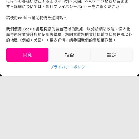
チームビルディングプラン
社群網路
には、お客様が所在する國の外（例、米國）へのデータ移転が含まま
す。詳細については、弊社プライバシーポrishーをご覧ください。
よくある質問・
法令に基づく表記
請使用cookies幫助我們改進網站。
お問い合わせ
會社概要
利用規約
我們使用 Cookie 處理從您的裝置取得的數據，以分析網站效能、個人化
sutafu招募集
廣告內容並提升您的使用者體驗。您同意將您的資料傳輸到您居住國以外
プライバシーポrisiー
的地區（例如，美國）。更多詳情，請參閱我們的隱私權政策。
プresuririsu
同意
拒否
設定
取得門票
プライバシーポリシー
Language
チケット購入