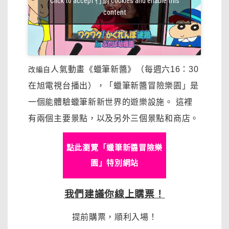
Click to accept 行銷 cookies and enable this
content
人氣動畫《蠟筆新醬》（每週六16：30
改編自
在旭電視台播出），
「蠟筆新醬冒險樂園」
是
一個能體驗蠟筆新新世界的遊樂設施。
這裡
有兩個主要景點，以及另外三個景點和商店。
點此瀏覽「蠟筆新醬冒險樂
園」特別網站
我們建議你線上購票！
提前購票，順利入場！