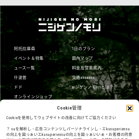
阿托拉庫森
1日のプラン
イベント＆特集
園內マップ
ュース一覧
料金及営業案內
什波普
交通akusesu
ドド
niジゲンノモoriとは？
オンラインショップ
宿泊
Cookie管理
Cookieを使用してウェブサイトの改善に向けてご協力ください
？ suを解析し、広告コンテンツしパーソナラインし、エkusuperiensu
団體利用について
メディア掲載実績
の向上を図っぁいエkusuperiensuの向上を図っぁいいぁ。お客様の同意