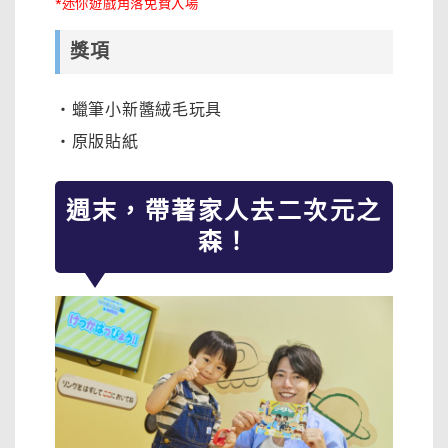
*迷你遊戲角落免費入場
獎項
・蠟筆小新醬絨毛玩具
・原版貼紙
週末，帶著家人去二次元之
森！