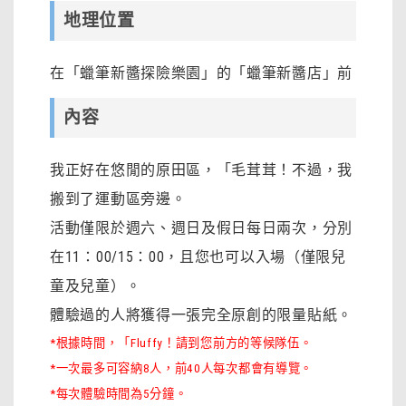
地理位置
在「蠟筆新醬探險樂園」的「蠟筆新醬店」前
內容
我正好在悠閒的原田區，「毛茸茸！不過，我
搬到了運動區旁邊。
活動僅限於週六、週日及假日每日兩次，分別
在11：00/15：00，且您也可以入場（僅限兒
童及兒童）。
體驗過的人將獲得一張完全原創的限量貼紙。
*根據時間，「Fluffy！請到您前方的等候隊伍。
*一次最多可容納8人，前40人每次都會有導覽。
*每次體驗時間為5分鐘。