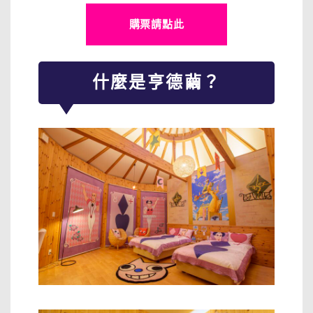
購票請點此
什麼是亨德繭？