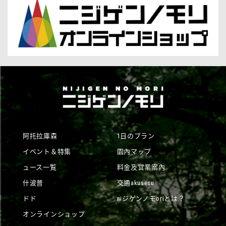
阿托拉庫森
1日のプラン
イベント＆特集
園內マップ
ュース一覧
料金及営業案內
什波普
交通akusesu
ドド
niジゲンノモoriとは？
オンラインショップ