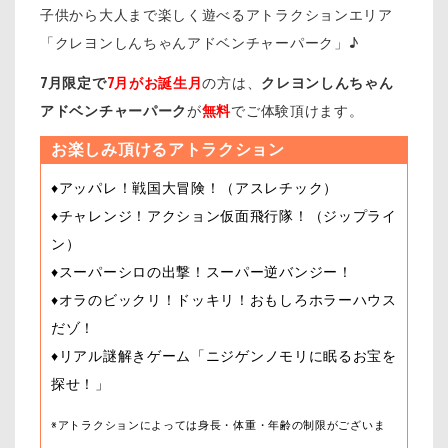
子供から大人まで楽しく遊べるアトラクションエリア
「クレヨンしんちゃんアドベンチャーパーク」♪
7月限定で
7月がお誕生月
の方は、
クレヨンしんちゃん
アドベンチャーパーク
が
無料
でご体験頂けます。
お楽しみ頂けるアトラクション
♦アッパレ！戦国大冒険！（アスレチック）
♦チャレンジ！アクション仮面飛行隊！（ジップライ
ン）
♦スーパーシロの出撃！スーパー逆バンジー！
♦オラのビックリ！ドッキリ！おもしろホラーハウス
だゾ！
♦リアル謎解きゲーム
「ニジゲンノモリに眠るお宝を
探せ！」
※アトラクションによっては身長・体重・年齢の制限がございま