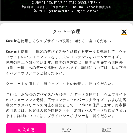
© ARMOR PROJECT/BIRD STUDIO/SQUARE ENIX
©諫山創・講談社／「進撃の巨人」The Final Season製作委員会
©2026 Nijigennomori Inc. All Rights Reserved.
クッキー管理
Cookieを使用してウェブサイトの改善に向けてご協力ください
Cookieを使用し、顧客のデバイスから取得するデータを処理して、ウェ
ブサイトのパフォーマンスをし、広告コンテンツをパーソナライズし、
体験の向上を図っています。顧客の同意には、顧客が所在する国内外
（例、米国）へのデータ移転が含まれます。詳細については、個人プラ
イバシーポリシーをご覧ください。
クッキーを使用して、当ウェブサイトの改善にご協力ください。
当社は、お客様のデバイスから取得したデータを処理し、ウェブサイト
のパフォーマンス分析、広告コンテンツのパーソナライズ、およびお客
様のエクスペリエンス向上を目的として、Cookieを使用します。お客様
の同意には、お客様の居住国以外（例：米国）へのデータ転送が含まれ
ます。詳細については、プライバシーポリシーをご覧ください。
同意する
拒否
設定