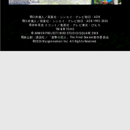
©臼井儀人／双葉社・シンエイ・テレビ朝日・ADK
©臼井儀人／双葉社・シンエイ・テレビ朝日・ADK 1993-2026
©岸本斉史 スコット／集英社・テレビ東京・ぴえろ
TM & © TOHO
© ARMOR PROJECT/BIRD STUDIO/SQUARE ENIX
©諫山創・講談社／「進撃の巨人」The Final Season製作委員会
©2026 Nijigennomori Inc. All Rights Reserved.