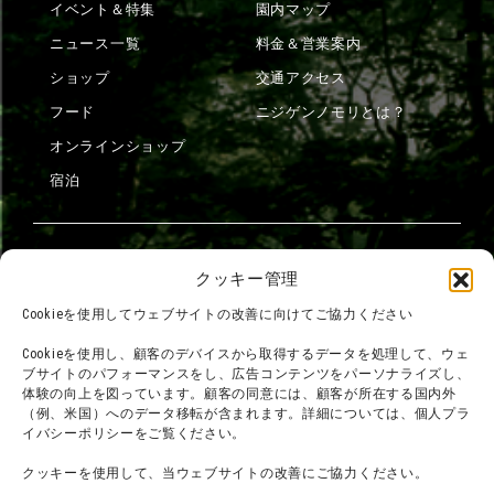
イベント＆特集
園内マップ
ニュース一覧
料金＆営業案内
ショップ
交通アクセス
フード
ニジゲンノモリとは？
オンラインショップ
宿泊
団体利用について
メディア掲載実績
クッキー管理
チームビルディング計画
SNS
Cookieを使用してウェブサイトの改善に向けてご協力ください
よくある質問・
法令に基づく表記
Cookieを使用し、顧客のデバイスから取得するデータを処理して、ウェ
お問い合わせ
会社概要
ブサイトのパフォーマンスをし、広告コンテンツをパーソナライズし、
体験の向上を図っています。顧客の同意には、顧客が所在する国内外
利用規約
スタッフ募集
（例、米国）へのデータ移転が含まれます。詳細については、個人プラ
プライバシーポリシー
イバシーポリシーをご覧ください。
プレスリリース
クッキーを使用して、当ウェブサイトの改善にご協力ください。