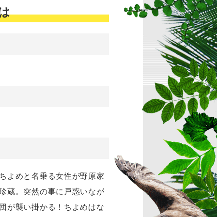
は
）ちよめと名乗る女性が野原家
珍蔵。突然の事に戸惑いなが
軍団が襲い掛かる！ちよめはな