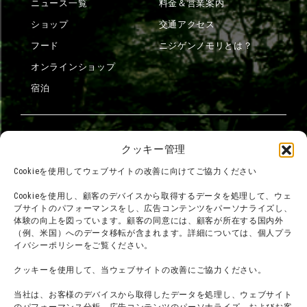
ニュース一覧
料金＆営業案内
ショップ
交通アクセス
フード
ニジゲンノモリとは？
オンラインショップ
宿泊
団体利用について
メディア掲載実績
クッキー管理
チームビルディング計画
SNS
Cookieを使用してウェブサイトの改善に向けてご協力ください
よくある質問・
法令に基づく表記
Cookieを使用し、顧客のデバイスから取得するデータを処理して、ウェ
お問い合わせ
会社概要
ブサイトのパフォーマンスをし、広告コンテンツをパーソナライズし、
体験の向上を図っています。顧客の同意には、顧客が所在する国内外
利用規約
スタッフ募集
（例、米国）へのデータ移転が含まれます。詳細については、個人プラ
プライバシーポリシー
イバシーポリシーをご覧ください。
プレスリリース
クッキーを使用して、当ウェブサイトの改善にご協力ください。
当社は、お客様のデバイスから取得したデータを処理し、ウェブサイト