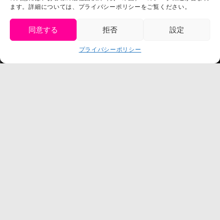
スタッフ募集
ます。詳細については、プライバシーポリシーをご覧ください。
プライバシーポリシー
プレスリリース
同意する
拒否
設定
get tickets
プライバシーポリシー
Language
チケット購入
©臼井儀人／双葉社・シンエイ・テレビ朝日・ADK
©臼井儀人／双葉社・シンエイ・テレビ朝日・ADK 1993-2026
©岸本斉史 スコット／集英社・テレビ東京・ぴえろ