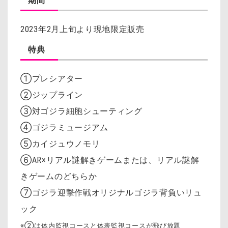
期間
2023年2月上旬より現地限定販売
特典
①プレシアター
②ジップライン
③対ゴジラ細胞シューティング
④ゴジラミュージアム
⑤カイジュウノモリ
⑥AR×リアル謎解きゲームまたは、リアル謎解
きゲームのどちらか
⑦ゴジラ迎撃作戦オリジナルゴジラ背負いリュ
ック
※②は体内監視コースと体表監視コースが飛び放題