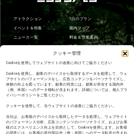
アトラクション
1日のプラン
イベント＆特集
園内マップ
ニュース一覧
料金＆営業案内
ショップ
交通アクセス
クッキー管理
フード
ニジゲンノモリとは？
Cookieを使用してウェブサイトの改善に向けてご協力ください
オンラインショップ
Cookieを使用し、顧客のデバイスから取得するデータを処理して、ウェ
宿泊
ブサイトのパフォーマンスをし、広告コンテンツをパーソナライズし、
体験の向上を図っています。顧客の同意には、顧客が所在する国内外
（例、米国）へのデータ移転が含まれます。詳細については、個人プラ
イバシーポリシーをご覧ください。
団体利用について
メディア掲載実績
クッキーを使用して、当ウェブサイトの改善にご協力ください。
チームビルディング計画
SNS
よくある質問・
法令に基づく表記
当社は、お客様のデバイスから取得したデータを処理し、ウェブサイト
のパフォーマンス分析、広告コンテンツのパーソナライズ、およびお客
お問い合わせ
会社概要
様のエクスペリエンス向上を目的として、Cookieを使用します。お客様
の同意には、お客様の居住国以外（例：米国）へのデータ転送が含まれ
利用規約