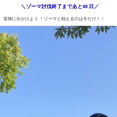
＼ゾーマ討伐終了まであと40 日／
 冒険に出かけよう ！
ゾーマと戦えるのは今だけ！！