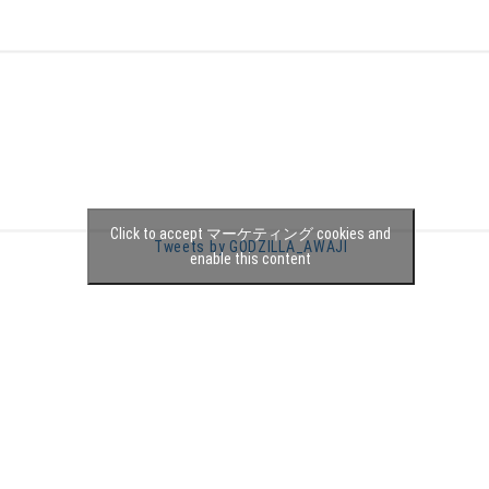
Click to accept マーケティング cookies and
Tweets by GODZILLA_AWAJI
enable this content