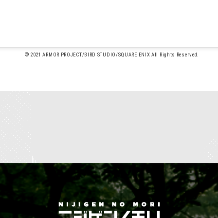
© 2021 ARMOR PROJECT/BIRD STUDIO/SQUARE ENIX All Rights Reserved.