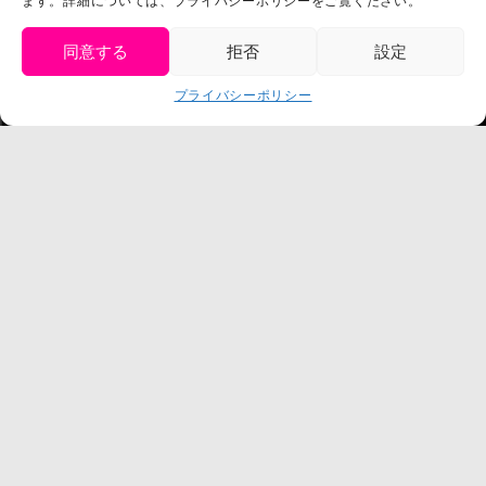
ます。詳細については、プライバシーポリシーをご覧ください。
プライバシーポリシー
プレスリリース
同意する
拒否
設定
get tickets
プライバシーポリシー
Language
チケット購入
©臼井儀人／双葉社・シンエイ・テレビ朝日・ADK
©臼井儀人／双葉社・シンエイ・テレビ朝日・ADK 1993-2026
©岸本斉史 スコット／集英社・テレビ東京・ぴえろ
TM & © TOHO