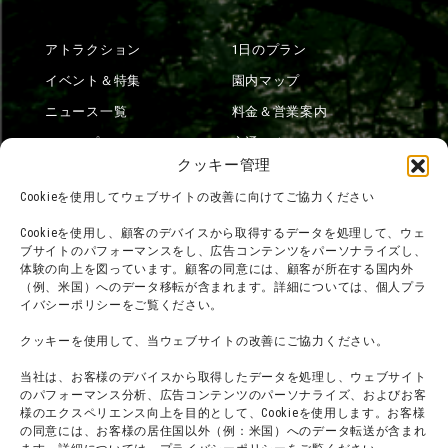
アトラクション
1日のプラン
イベント＆特集
園内マップ
ニュース一覧
料金＆営業案内
ショップ
交通アクセス
クッキー管理
フード
ニジゲンノモリとは？
Cookieを使用してウェブサイトの改善に向けてご協力ください
オンラインショップ
Cookieを使用し、顧客のデバイスから取得するデータを処理して、ウェ
宿泊
ブサイトのパフォーマンスをし、広告コンテンツをパーソナライズし、
体験の向上を図っています。顧客の同意には、顧客が所在する国内外
（例、米国）へのデータ移転が含まれます。詳細については、個人プラ
イバシーポリシーをご覧ください。
団体利用について
メディア掲載実績
クッキーを使用して、当ウェブサイトの改善にご協力ください。
チームビルディング計画
SNS
よくある質問・
法令に基づく表記
当社は、お客様のデバイスから取得したデータを処理し、ウェブサイト
のパフォーマンス分析、広告コンテンツのパーソナライズ、およびお客
お問い合わせ
会社概要
様のエクスペリエンス向上を目的として、Cookieを使用します。お客様
の同意には、お客様の居住国以外（例：米国）へのデータ転送が含まれ
利用規約
スタッフ募集