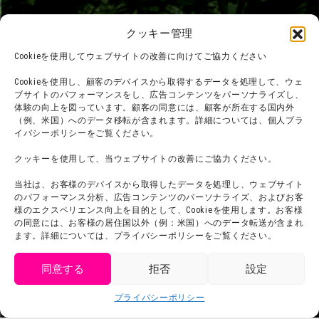
団体利用について
メディア掲載実績
クッキー管理
チームビルディング計画
SNS
Cookieを使用してウェブサイトの改善に向けてご協力ください
よくある質問・
法令に基づく表記
Cookieを使用し、顧客のデバイスから取得するデータを処理して、ウェ
お問い合わせ
会社概要
ブサイトのパフォーマンスをし、広告コンテンツをパーソナライズし、
体験の向上を図っています。顧客の同意には、顧客が所在する国内外
利用規約
スタッフ募集
（例、米国）へのデータ移転が含まれます。詳細については、個人プラ
プライバシーポリシー
イバシーポリシーをご覧ください。
プレスリリース
クッキーを使用して、当ウェブサイトの改善にご協力ください。
当社は、お客様のデバイスから取得したデータを処理し、ウェブサイト
のパフォーマンス分析、広告コンテンツのパーソナライズ、およびお客
様のエクスペリエンス向上を目的として、Cookieを使用します。お客様
の同意には、お客様の居住国以外（例：米国）へのデータ転送が含まれ
ます。詳細については、プライバシーポリシーをご覧ください。
同意する
拒否
設定
get tickets
プライバシーポリシー
Language
チケット購入