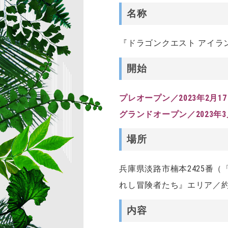
名称
『ドラゴンクエスト アイラ
開始
プレオープン／2023年2月1
グランドオープン／2023年
場所
兵庫県淡路市楠本2425番
れし冒険者たち』エリア／約8
内容