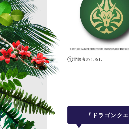
①冒険者のしるし
『ドラゴンクエ