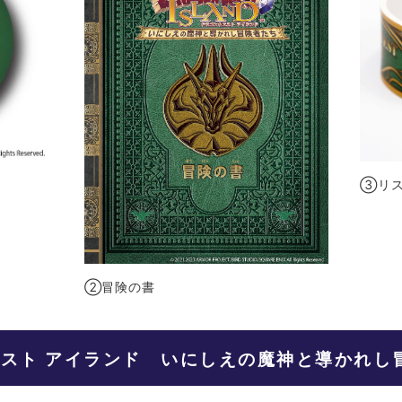
③リス
②冒険の書
スト アイランド いにしえの魔神と導かれし