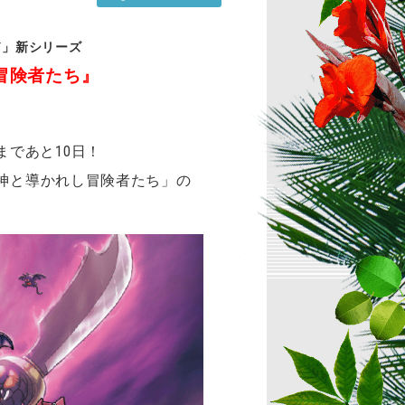
ド」新シリーズ
冒険者たち』
であと10日！
神と導かれし冒険者たち」の