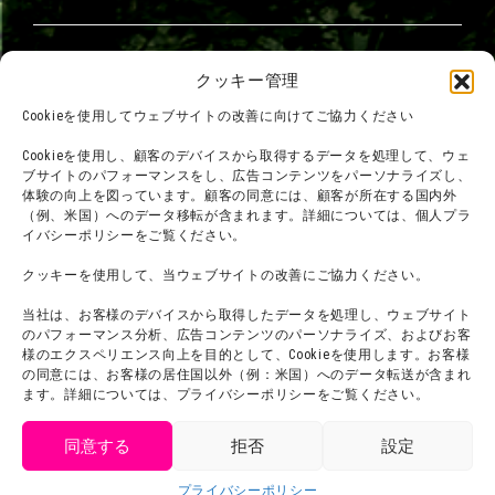
団体利用について
メディア掲載実績
クッキー管理
チームビルディング計画
SNS
Cookieを使用してウェブサイトの改善に向けてご協力ください
よくある質問・
法令に基づく表記
Cookieを使用し、顧客のデバイスから取得するデータを処理して、ウェ
お問い合わせ
会社概要
ブサイトのパフォーマンスをし、広告コンテンツをパーソナライズし、
体験の向上を図っています。顧客の同意には、顧客が所在する国内外
利用規約
スタッフ募集
（例、米国）へのデータ移転が含まれます。詳細については、個人プラ
プライバシーポリシー
イバシーポリシーをご覧ください。
プレスリリース
クッキーを使用して、当ウェブサイトの改善にご協力ください。
当社は、お客様のデバイスから取得したデータを処理し、ウェブサイト
のパフォーマンス分析、広告コンテンツのパーソナライズ、およびお客
様のエクスペリエンス向上を目的として、Cookieを使用します。お客様
の同意には、お客様の居住国以外（例：米国）へのデータ転送が含まれ
ます。詳細については、プライバシーポリシーをご覧ください。
同意する
拒否
設定
get tickets
プライバシーポリシー