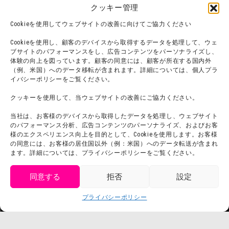
団体利用について
メディア掲載実績
クッキー管理
チームビルディング計画
SNS
Cookieを使用してウェブサイトの改善に向けてご協力ください
よくある質問・
法令に基づく表記
Cookieを使用し、顧客のデバイスから取得するデータを処理して、ウェ
お問い合わせ
会社概要
ブサイトのパフォーマンスをし、広告コンテンツをパーソナライズし、
体験の向上を図っています。顧客の同意には、顧客が所在する国内外
利用規約
スタッフ募集
（例、米国）へのデータ移転が含まれます。詳細については、個人プラ
プライバシーポリシー
イバシーポリシーをご覧ください。
プレスリリース
クッキーを使用して、当ウェブサイトの改善にご協力ください。
当社は、お客様のデバイスから取得したデータを処理し、ウェブサイト
のパフォーマンス分析、広告コンテンツのパーソナライズ、およびお客
様のエクスペリエンス向上を目的として、Cookieを使用します。お客様
の同意には、お客様の居住国以外（例：米国）へのデータ転送が含まれ
ます。詳細については、プライバシーポリシーをご覧ください。
同意する
拒否
設定
get tickets
プライバシーポリシー
Language
チケット購入