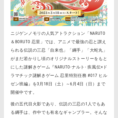
ニジゲンノモリの人気アトラクション「NARUTO
＆BORUTO 忍里」では、アニメで最強の忍と讃え
られる伝説の三忍「自来也」「綱手」「大蛇丸」
がまだ若かりし頃のオリジナルストーリーをもと
にした謎解きゲーム『NARUTO-ナルト- 疾風伝×ド
ラマチック謎解きゲーム 忍里特別任務 #017 ヒル
ゼン班編』を3月18日（土）～6月4日（日）まで
開催中です。
後の五代目火影であり、伝説の三忍の1人でもあ
る綱手は、作中でも有名なギャンブラー。そんな