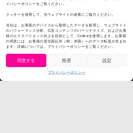
イバシーポリシーをご覧ください。
利用規約
スタッフ募集
プライバシーポリシー
クッキーを使用して、当ウェブサイトの改善にご協力ください。
プレスリリース
当社は、お客様のデバイスから取得したデータを処理し、ウェブサイト
のパフォーマンス分析、広告コンテンツのパーソナライズ、およびお客
様のエクスペリエンス向上を目的として、Cookieを使用します。お客様
の同意には、お客様の居住国以外（例：米国）へのデータ転送が含まれ
ます。詳細については、プライバシーポリシーをご覧ください。
同意する
拒否
設定
get tickets
プライバシーポリシー
Language
チケット購入
©臼井儀人／双葉社・シンエイ・テレビ朝日・ADK
©臼井儀人／双葉社・シンエイ・テレビ朝日・ADK 1993-2026