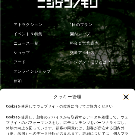
アトラクション
1日のプラン
イベント＆特集
園内マップ
ニュース一覧
料金＆営業案内
ショップ
交通アクセス
フード
ニジゲンノモリとは？
オンラインショップ
宿泊
クッキー管理
団体利用について
メディア掲載実績
Cookieを使用してウェブサイトの改善に向けてご協力ください
チームビルディング計画
SNS
Cookieを使用し、顧客のデバイスから取得するデータを処理して、ウェ
よくある質問・
法令に基づく表記
ブサイトのパフォーマンスをし、広告コンテンツをパーソナライズし、
体験の向上を図っています。顧客の同意には、顧客が所在する国内外
お問い合わせ
会社概要
（例、米国）へのデータ移転が含まれます。詳細については、個人プラ