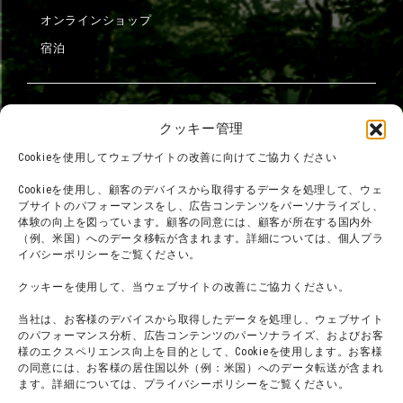
オンラインショップ
宿泊
団体利用について
メディア掲載実績
クッキー管理
チームビルディング計画
SNS
Cookieを使用してウェブサイトの改善に向けてご協力ください
よくある質問・
法令に基づく表記
Cookieを使用し、顧客のデバイスから取得するデータを処理して、ウェ
お問い合わせ
会社概要
ブサイトのパフォーマンスをし、広告コンテンツをパーソナライズし、
体験の向上を図っています。顧客の同意には、顧客が所在する国内外
利用規約
スタッフ募集
（例、米国）へのデータ移転が含まれます。詳細については、個人プラ
プライバシーポリシー
イバシーポリシーをご覧ください。
プレスリリース
クッキーを使用して、当ウェブサイトの改善にご協力ください。
当社は、お客様のデバイスから取得したデータを処理し、ウェブサイト
のパフォーマンス分析、広告コンテンツのパーソナライズ、およびお客
様のエクスペリエンス向上を目的として、Cookieを使用します。お客様
の同意には、お客様の居住国以外（例：米国）へのデータ転送が含まれ
ます。詳細については、プライバシーポリシーをご覧ください。