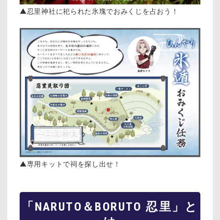
▲忍里神社に祀られた氷塊でおみくじを占おう！
▲専用キットで祠を探し出せ！
「NARUTO＆BORUTO 忍里」と