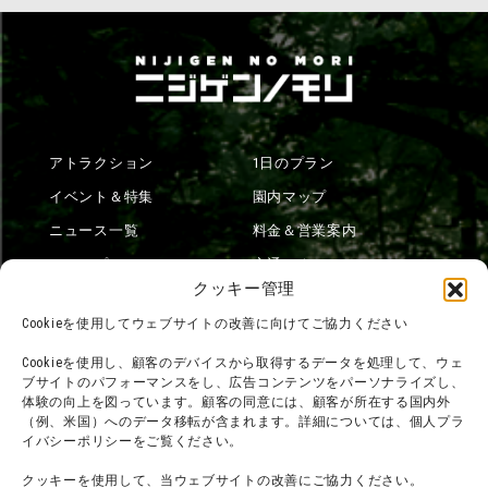
アトラクション
1日のプラン
イベント＆特集
園内マップ
ニュース一覧
料金＆営業案内
ショップ
交通アクセス
クッキー管理
フード
ニジゲンノモリとは？
Cookieを使用してウェブサイトの改善に向けてご協力ください
オンラインショップ
Cookieを使用し、顧客のデバイスから取得するデータを処理して、ウェ
宿泊
ブサイトのパフォーマンスをし、広告コンテンツをパーソナライズし、
体験の向上を図っています。顧客の同意には、顧客が所在する国内外
（例、米国）へのデータ移転が含まれます。詳細については、個人プラ
イバシーポリシーをご覧ください。
団体利用について
メディア掲載実績
クッキーを使用して、当ウェブサイトの改善にご協力ください。
チームビルディング計画
SNS