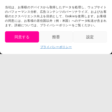
よくある質問・
法令に基づく表記
当社は、お客様のデバイスから取得したデータを処理し、ウェブサイト
のパフォーマンス分析、広告コンテンツのパーソナライズ、およびお客
お問い合わせ
会社概要
様のエクスペリエンス向上を目的として、Cookieを使用します。お客様
の同意には、お客様の居住国以外（例：米国）へのデータ転送が含まれ
利用規約
スタッフ募集
ます。詳細については、プライバシーポリシーをご覧ください。
プライバシーポリシー
プレスリリース
同意する
拒否
設定
get tickets
プライバシーポリシー
Language
チケット購入