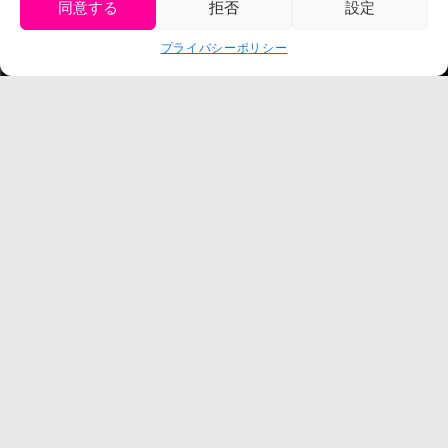
同意する
拒否
設定
プレスリリース
get tickets
プライバシーポリシー
Language
チケット購入
©臼井儀人／双葉社・シンエイ・テレビ朝日・ADK
©臼井儀人／双葉社・シンエイ・テレビ朝日・ADK 1993-2026
©岸本斉史 スコット／集英社・テレビ東京・ぴえろ
TM & © TOHO
© ARMOR PROJECT/BIRD STUDIO/SQUARE ENIX
©諫山創・講談社／「進撃の巨人」The Final Season製作委員会
©2026 Nijigennomori Inc. All Rights Reserved.