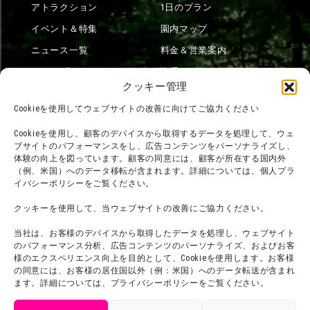
アトラクション
1日のプラン
イベント＆特集
園内マップ
ニュース一覧
料金＆営業案内
ショップ
交通アクセス
クッキー管理
フード
ニジゲンノモリとは？
Cookieを使用してウェブサイトの改善に向けてご協力ください
オンラインショップ
Cookieを使用し、顧客のデバイスから取得するデータを処理して、ウェ
宿泊
ブサイトのパフォーマンスをし、広告コンテンツをパーソナライズし、
体験の向上を図っています。顧客の同意には、顧客が所在する国内外
（例、米国）へのデータ移転が含まれます。詳細については、個人プラ
イバシーポリシーをご覧ください。
団体利用について
メディア掲載実績
クッキーを使用して、当ウェブサイトの改善にご協力ください。
チームビルディング計画
SNS
よくある質問・
法令に基づく表記
当社は、お客様のデバイスから取得したデータを処理し、ウェブサイト
のパフォーマンス分析、広告コンテンツのパーソナライズ、およびお客
お問い合わせ
会社概要
様のエクスペリエンス向上を目的として、Cookieを使用します。お客様
の同意には、お客様の居住国以外（例：米国）へのデータ転送が含まれ
利用規約
スタッフ募集
ます。詳細については、プライバシーポリシーをご覧ください。
プライバシーポリシー